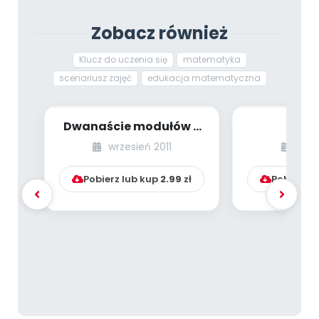
Zobacz również
Klucz do uczenia się
matematyka
scenariusz zajęć
edukacja matematyczna
Dwanaście modułów –
Krea
jedna praktyka
model
wrzesień 2011
styc
Pobierz lub kup
2.99
zł
Pobierz l