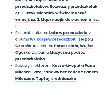
przedszkolaków
,
Rozważny przedszkolak,
cz. 1
,
Jeżyk Michałek w świecie uczuć i
emocji, cz. 2
,
Mądre bajki do słuchania, cz.
3
Piosenki: z albumu
Lato w przedszkolu
, z
albumu
Wakacje w przedszkolu
,
zespołu
Czereśnie
, z albumu
Porusz ciało
,
Wujka
Ogórka
, z albumu
Muzyczna podróż
przedszkolaka
Zabawy z lektorem:
Koszałki-opałki Pana
Miłosza. Lato
,
Zabawy bez końca z Panem
Miłoszem
,
Tuptaj, średniaczku