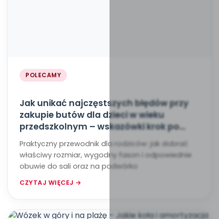
POLECAMY
Jak unikać najczęstszych błędów przy
zakupie butów dla dzieci w wieku
przedszkolnym – wskazówki krok po
kroku
Praktyczny przewodnik dla rodziców: jak dobrać
właściwy rozmiar, wygodny fason i odpowiednie
obuwie do sali oraz na podwórko
CZYTAJ WIĘCEJ →