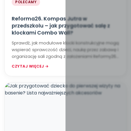
POLECAMY
Reforma26. Kompas Jutra w
przedszkolu – jak przygotować salę z
klockami Combo Wall?
Sprawdź, jak modułowe klocki konstrukcyjne mogą
wspierać sprawczość dzieci, naukę przez zabawę i
organizację sali zgodną z założeniami Reformy26.
Kompas Jutra.
CZYTAJ WIĘCEJ →