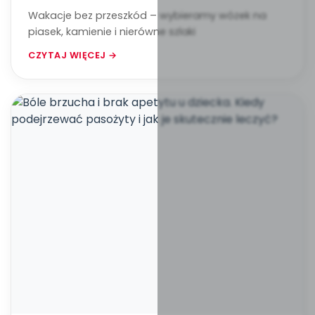
Wakacje bez przeszkód – wybieramy wózek na
piasek, kamienie i nierówne szlaki
CZYTAJ WIĘCEJ →