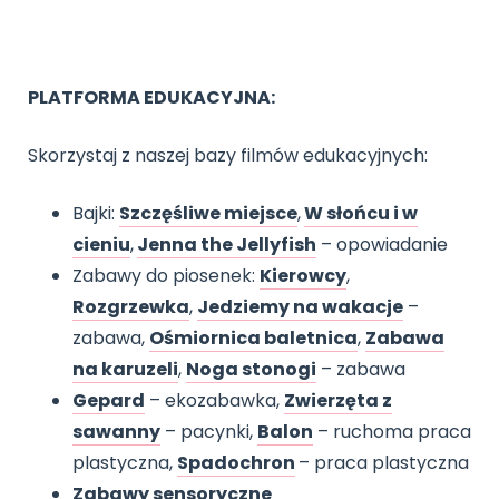
PLATFORMA EDUKACYJNA:
Skorzystaj z naszej bazy filmów edukacyjnych:
Bajki:
Szczęśliwe miejsce
,
W słońcu i w
cieniu
,
Jenna the Jellyfish
– opowiadanie
Zabawy do piosenek:
Kierowcy
,
Rozgrzewka
,
Jedziemy na wakacje
–
zabawa,
Ośmiornica baletnica
,
Zabawa
na karuzeli
,
Noga stonogi
– zabawa
Gepard
– ekozabawka,
Zwierzęta z
sawanny
– pacynki,
Balon
– ruchoma praca
plastyczna,
Spadochron
– praca plastyczna
Zabawy sensoryczne