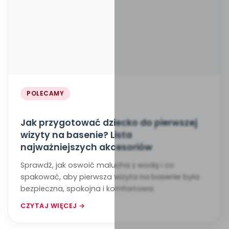
POLECAMY
Jak przygotować dziecko do pierwszej
wizyty na basenie? Lista
najważniejszych akcesoriów
Sprawdź, jak oswoić malucha z wodą i co
spakować, aby pierwsza wizyta na basenie była
bezpieczna, spokojna i komfortowa.
CZYTAJ WIĘCEJ →