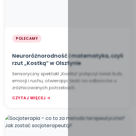
POLECAMY
Neuroróżnorodność i matematyka, czyli
rzut „Kostką” w Olsztynie
Sensoryczny spektakl „Kostka” połączył świat liczb,
emocji i ruchu, otwierając teatr na odbiorców o
zróżnicowanych potrzebach.
CZYTAJ WIĘCEJ →