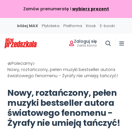
Zamów prenumeratę i
wybierz prezent
|
|
|
|
bliżej MAX
Płytoteka
Platforma
Kiosk
E-booki
Zaloguj się
Załóż konto
Miesięcznik
Sklep
Akademia Edukacji
Usługi on-line
Projekty i Akcje
Społeczność
Wszystkie projekty
Poznaj pakiet MAX
Strona główna
O miesięczniku
Skontaktuj się
O Akademii
Polecamy
Nowy, roztańczony, pełen muzyki bestseller autora
BLIŻEJ MAX
BLIŻEJ PRZEDSZKOLA
światowego fenomenu - Żyrafy nie umieją tańczyć!
W BIEŻĄCYM WYDANIU
POLECAMY
KATALOG SZKOLEŃ
Kumpelkowo
Rozwijamy relacje
Moja Płytoteka
Dodaj wpis
Wydanie lipiec-sierpień 2026
Strefy, które wspierają rozwój dziecka
Online
Nowy, roztańczony, pełen
7000+ utworów
Podziel się wiedzą
Bieżący numer
Przedsprzedaż w sklepie
Szkolenia online
Czuciaki
muzyki bestseller autora
Emocje i relacje
Platforma Edukacyjna
Wpisy
Zamów prenumeratę
Otwarte
KATEGORIE
Filmy i animacje
Dołącz do dyskusji
światowego fenomenu -
Prenumerata miesięcznika
Szkolenia stacjonarne
Witaminki
Nasze publikacje
Żyrafy nie umieją tańczyć!
Zdrowe nawyki
Kiosk Online
Konkursy
Zamknięte
Książki i materiały edukacyjne
DO POBRANIA
E-wydania miesięcznika
Wygrywaj nagrody
Szkolenia w Twojej placówce