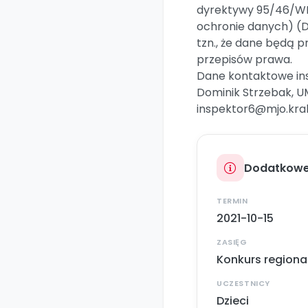
dyrektywy 95/46/WE
ochronie danych) (Dz. 
tzn., że dane będą 
przepisów prawa.
Dane kontaktowe in
Dominik Strzebak, UM
inspektor6@mjo.kra
Dodatkowe
TERMIN
2021-10-15
ZASIĘG
Konkurs regiona
UCZESTNICY
Dzieci