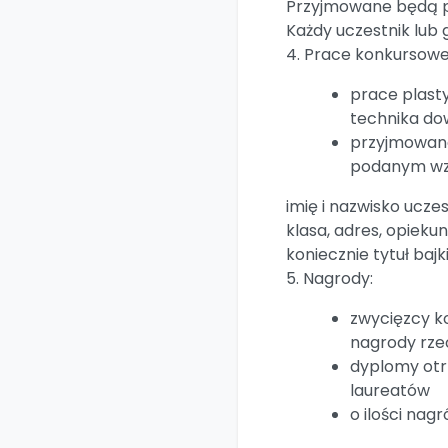
Przyjmowane będą p
Każdy uczestnik lub
4. Prace konkursowe
prace plast
technika do
przyjmowane
podanym wz
imię i nazwisko uczes
klasa, adres, opieku
koniecznie tytuł bajk
5. Nagrody:
zwycięzcy k
nagrody rz
dyplomy otr
laureatów
o ilości nag