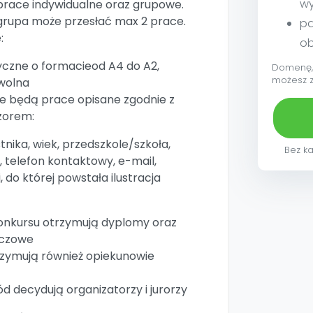
w
race indywidualne oraz grupowe.
 grupa może przesłać max 2 prace.
pa
:
ob
yczne o formacieod A4 do A2,
Domenę, 
możesz 
wolna
 będą prace opisane zgodnie z
orem:
tnika, wiek, przedszkole/szkoła,
Bez ka
n, telefon kontaktowy, e-mail,
i, do której powstała ilustracja
onkursu otrzymują dyplomy oraz
eczowe
zymują również opiekunowie
ród decydują organizatorzy i jurorzy