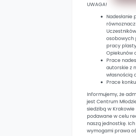
UWAGA!
Nadesłanie p
równoznaczn
Uczestników
osobowych p
pracy plasty
Opiekunów d
Prace nades
autorskie z 
własnością o
Prace konku
Informujemy, że ad
jest Centrum Młodzie
siedzibą w Krakowie p
podawane w celu rea
naszą jednostkę. Ich
wymogami prawa oś