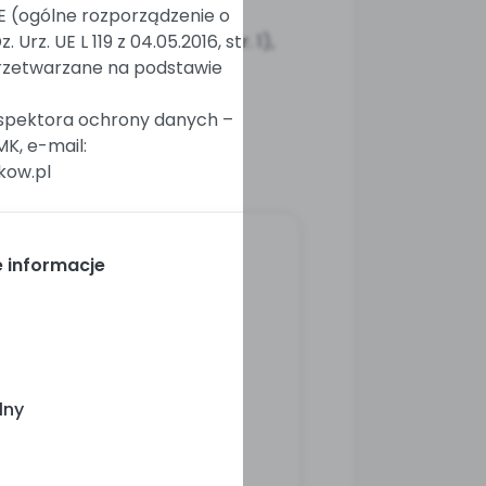
 (ogólne rozporządzenie o
Urz. UE L 119 z 04.05.2016, str. 1),
przetwarzane na podstawie
spektora ochrony danych –
K, e-mail:
kow.pl
 informacje
lny