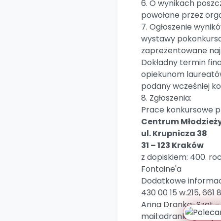
6. O wynikach poszc
powołane przez orga
7. Ogłoszenie wynik
wystawy pokonkursow
zaprezentowane naj
Dokładny termin fin
opiekunom laureatów
podany wcześniej ko
8. Zgłoszenia:
Prace konkursowe pr
Centrum Młodzieży 
ul. Krupnicza 38
31 – 123 Kraków
z dopiskiem: 400. ro
Fontaine'a
Dodatkowe informacje
430 00 15 w.215, 661 
Anna Dranka-Szot - 
mail:adranka@cmjor