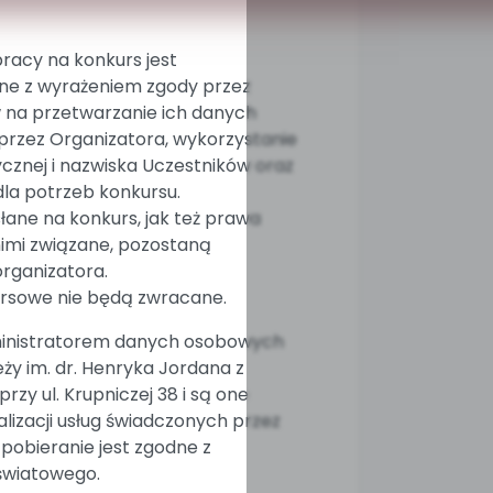
racy na konkurs jest
e z wyrażeniem zgody przez
 na przetwarzanie ich danych
rzez Organizatora, wykorzystanie
cznej i nazwiska Uczestników oraz
la potrzeb konkursu.
łane na konkurs, jak też prawa
nimi związane, pozostaną
rganizatora.
rsowe nie będą zwracane.
ministratorem danych osobowych
ży im. dr. Henryka Jordana z
rzy ul. Krupniczej 38 i są one
lizacji usług świadczonych przez
 pobieranie jest zgodne z
wiatowego.