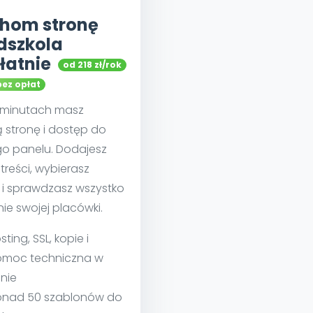
hom stronę
dszkola
łatnie
od 218 zł/rok
bez opłat
u minutach masz
 stronę i dostęp do
go panelu. Dodajesz
treści, wybierasz
 i sprawdzasz wszystko
nie swojej placówki.
sting, SSL, kopie i
moc techniczna w
nie
nad 50 szablonów do