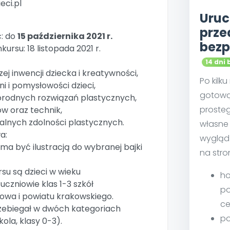
eci.pl
Uruc
prze
: do
15 października 2021 r.
bezp
kursu: 18 listopada 2021 r.
14 dni 
ej inwencji dziecka i kreatywności,
Po kilk
ni i pomysłowości dzieci,
gotową
orodnych rozwiązań plastycznych,
proste
w oraz technik,
ualnych zdolności plastycznych.
własne 
a:
wygląd
ma być ilustracją do wybranej bajki
na stro
su są dzieci w wieku
ho
czniowie klas 1-3 szkół
po
wa i powiatu krakowskiego.
ce
rzebiegał w dwóch kategoriach
po
la, klasy 0-3).