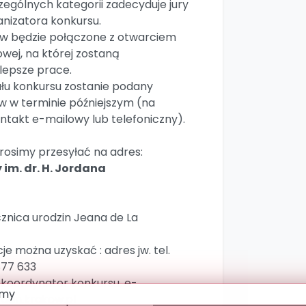
zególnych kategorii zadecyduje jury
nizatora konkursu.
ów będzie połączone z otwarciem
ej, na której zostaną
lepsze prace.
ału konkursu zostanie podany
 w terminie późniejszym (na
ntakt e-mailowy lub telefoniczny).
osimy przesyłać na adres:
im. dr. H. Jordana
cznica urodzin Jeana de La
 można uzyskać : adres jw. tel.
877 633
koordynator konkursu, e-
dan.krakow.pl