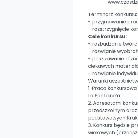
www.czasdzi
Terminarz konkursu:
- przyjmowanie prac
- rozstrzygnięcie kon
Cele konkursu:
- rozbudzanie twórcz
- rozwijanie wyobraź
- poszukiwanie różn
ciekawych materiałó
- rozwijanie indywid
Warunki uczestnictw
1. Praca konkursowa 
La Fontaine’a.
2. Adresatami konkur
przedszkolnym oraz u
podstawowych Krako
3. Konkurs będzie p
wiekowych (przedszko