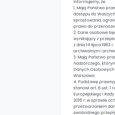
Informujemy, że:
1. Mają Państwo pra
dostępu do Waszych
sprostowania, ogran
prawo do przenosze
2. Dane osobowe bę
wynikający z przepi
z dnia 14 lipca 1983
archiwalnym i archi
3. Mają Państwo pra
nadzorczego, którym
Danych Osobowych z s
Warszawa.
4. Podstawę prawną
stanowi art. 6 ust. 
Europejskiego i Rady
2016 r. w sprawie oc
przetwarzaniem dan
swobodnego przepły