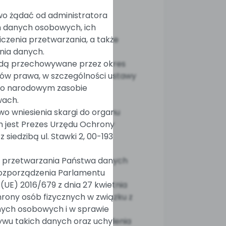
wo żądać od administratora
 danych osobowych, ich
iczenia przetwarzania, a także
nia danych.
dą przechowywane przez okres
sów prawa, w szczególności ustawy
 r. o narodowym zasobie
wach.
wo wniesienia skargi do organu
 jest Prezes Urzędu Ochrony
iedzibą ul. Stawki 2, 00-193
 przetwarzania Państwa danych
1 rozporządzenia Parlamentu
 (UE) 2016/679 z dnia 27 kwietnia
hrony osób fizycznych w związku z
ych osobowych i w sprawie
wu takich danych oraz uchylenia