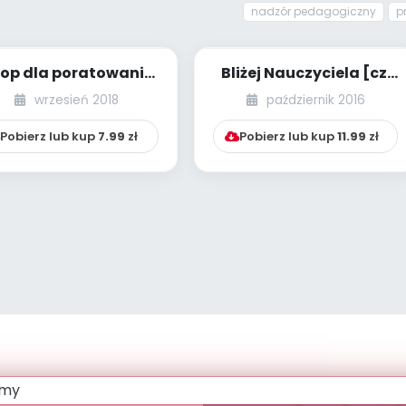
nadzór pedagogiczny
p
lop dla poratowania
Bliżej Nauczyciela [cz.
drowia na nowych
12] [kącik eksperta]
wrzesień 2018
październik 2016
zasadach
Pobierz lub kup
7.99
zł
Pobierz lub kup
11.99
zł