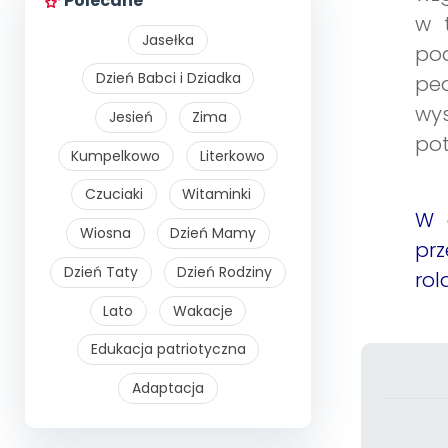
Polecane
w t
Jasełka
po
Dzień Babci i Dziadka
ped
wys
Jesień
Zima
pot
Kumpelkowo
Literkowo
Czuciaki
Witaminki
W 
Wiosna
Dzień Mamy
prz
Dzień Taty
Dzień Rodziny
rol
Lato
Wakacje
Edukacja patriotyczna
Adaptacja