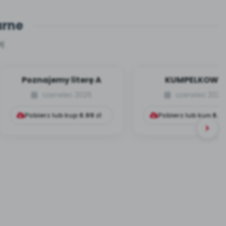
arne
j
Poznajemy literę A
KUMPELKOWO
czerwiec 2026
czerwiec 2026
Pobierz lub kup
8.99
zł
Pobierz lub kup
8.9