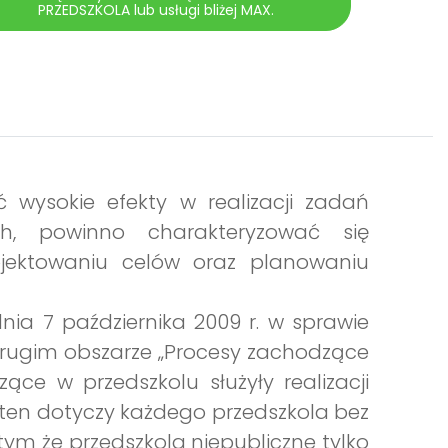
PRZEDSZKOLA lub usługi bliżej MAX.
wysokie efekty w realizacji zadań
h, powinno charakteryzować się
ojektowaniu celów oraz planowaniu
nia 7 października 2009 r. w sprawie
 drugim obszarze „Procesy zachodzące
ce w przedszkolu służyły realizacji
 ten dotyczy każdego przedszkola bez
tym że przedszkola niepubliczne tylko