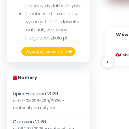
pomocy dydaktycznych,
10 pobrań, które możesz
wykorzystać na dowolne
materiały ze strony
W świ
blizejprzedszkola.pl.
68] [
Wypróbuj przez 7 dni
Pobi
Numery
Lipiec-sierpień 2026
nr 07-08.298-299/2026 -
materiały na cały rok
Czerwiec 2026
nr 06.297/2026 - materiały na