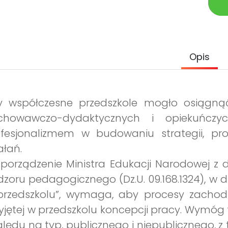
Opis
y współczesne przedszkole mogło osiągnąć 
chowawczo-dydaktycznych i opiekuńczyc
ofesjonalizmem w budowaniu strategii, pr
ałań.
porządzenie Ministra Edukacji Narodowej z d
zoru pedagogicznego (Dz.U. 09.168.1324), w
rzedszkolu”, wymaga, aby procesy zachodzą
yjętej w przedszkolu koncepcji pracy. Wymóg
lędu na typ, publicznego i niepublicznego, z 