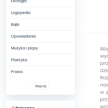
Ekologia
Logopedia
Bajki
Opowiadania
Muzyka i pląsy
Ab
wy
Plastyka
pr
dzi
Prawo
Roz
nad
Więcej
w p
prz
wzg