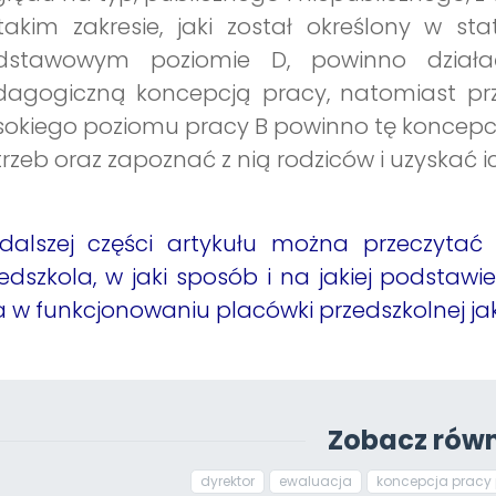
akim zakresie, jaki został określony w sta
dstawowym poziomie D, powinno działać
agogiczną koncepcją pracy, natomiast prze
okiego poziomu pracy B powinno tę koncepc
rzeb oraz zapoznać z nią rodziców i uzyskać i
dalszej części artykułu można przeczytać
edszkola, w jaki sposób i na jakiej podstawie
a w funkcjonowaniu placówki przedszkolnej jak
Zobacz równ
dyrektor
ewaluacja
koncepcja pracy 