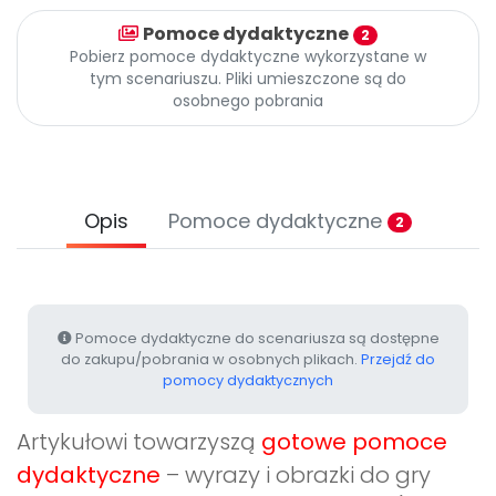
Archiwalne numery
Pomoce dydaktyczne
Promocje
2
Pobierz pomoce dydaktyczne wykorzystane w
Pomoc
tym scenariuszu. Pliki umieszczone są do
osobnego pobrania
Opis
Pomoce dydaktyczne
2
Pomoce dydaktyczne do scenariusza są dostępne
do zakupu/pobrania w osobnych plikach.
Przejdź do
pomocy dydaktycznych
Artykułowi towarzyszą
gotowe pomoce
dydaktyczne
– wyrazy i obrazki do gry