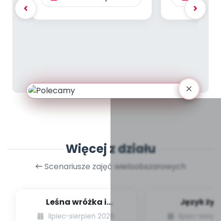
Więcej z działu
Scenariusze zajęć wieloobszarowych
Leśna wróżka i
Język żyr
przyjaciele
lipiec-sierpień 2026
lipiec-sierp