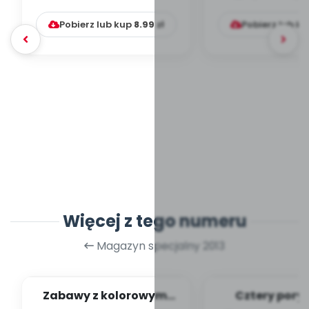
Pobierz lub kup
8.99
zł
Pobierz lub k
Więcej z tego numeru
Magazyn specjalny 2013
Zabawy z kolorowymi
Cztery pory 