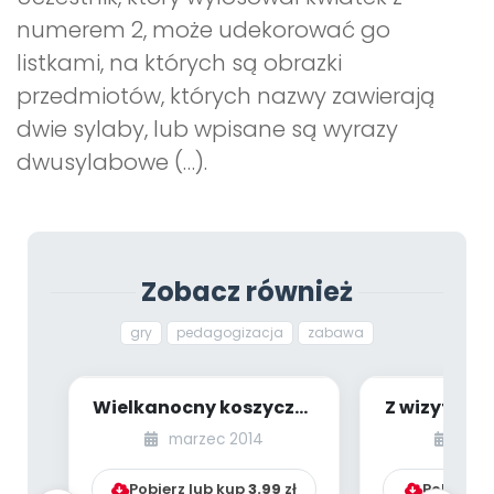
numerem 2, może udekorować go
listkami, na których są obrazki
przedmiotów, których nazwy zawierają
dwie sylaby, lub wpisane są wyrazy
dwusylabowe (…).
Zobacz również
gry
pedagogizacja
zabawa
Wielkanocny koszyczek
Z wizytą w 
(Baśniowa Kapela)
z literką „B
marzec 2014
styc
zaj
Pobierz lub kup
3.99
zł
Pobierz l