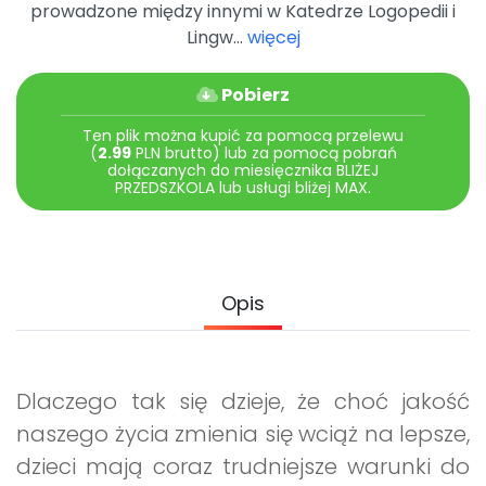
prowadzone między innymi w Katedrze Logopedii i
Promocje
Lingw...
więcej
Pomoc
Pobierz
Ten plik można kupić za pomocą przelewu
(
2.99
PLN brutto) lub za pomocą pobrań
dołączanych do miesięcznika BLIŻEJ
PRZEDSZKOLA lub usługi bliżej MAX.
Opis
Dlaczego tak się dzieje, że choć jakość
naszego życia zmienia się wciąż na lepsze,
dzieci mają coraz trudniejsze warunki do