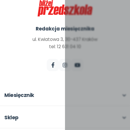
Redakcja miesięcznika
ul. Kwiatowa 3, 30-437 Kraków
tel: 12 631 04 10
Miesięcznik
O miesięczniku
W numerze
Sklep
Scenariusze i artykuły
Pełna oferta