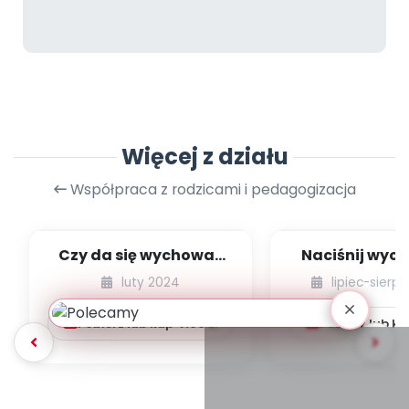
Więcej z działu
Współpraca z rodzicami i pedagogizacja
Czy da się wychować
Naciśnij wyob
dziecko bez kar i
czyli praw
luty 2024
lipiec-sierp
nagród?
zabawki nie św
Pobierz lub kup
4.99
zł
Pobierz lub k