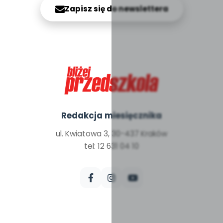
Zapisz się do newslettera
Redakcja miesięcznika
ul. Kwiatowa 3, 30-437 Kraków
tel: 12 631 04 10