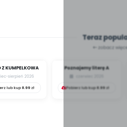
Teraz popul
zobacz więce
 Z KUMPELKOWA
Poznajemy literę A
piec-sierpień 2026
czerwiec 2026
erz lub kup
8.99
zł
Pobierz lub kup
8.99
zł