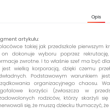
Opis
gment artykułu:
lacówce takiej jak przedszkole pierwszym k
 on dokonuje wyboru poprzez rekrutację,
ormacje zwrotne. I to właśnie szef ma być d
 jest wielką korporacją, dzięki czemu prz
dwładnych. Podstawowym warunkiem jest
rządkowania organizacyjnego chaosu. Wa
ugofalowe korzyści (zwłaszcza w przed
zadowolonych rodziców, którzy skarżyli si
erwowali się, że muszą dziecku tłumaczyć, że p