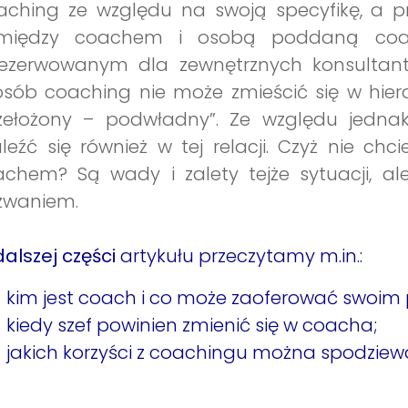
ching ze względu na swoją specyfikę, a pr
między coachem i osobą poddaną coach
rezerwowanym dla zewnętrznych konsultan
sób coaching nie może zmieścić się w hierarc
rzełożony – podwładny”. Ze względu jedna
leźć się również w tej relacji. Czyż nie ch
chem? Są wady i zalety tejże sytuacji, al
zwaniem.
alszej części
artykułu przeczytamy m.in.:
kim jest coach i co może zaoferować swoim
kiedy szef powinien zmienić się w coacha;
jakich korzyści z coachingu można spodziewa