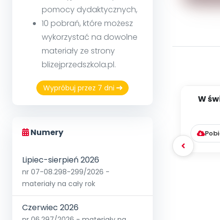
pomocy dydaktycznych,
10 pobrań, które możesz
wykorzystać na dowolne
materiały ze strony
blizejprzedszkola.pl.
Wypróbuj przez 7 dni
W świ
68] [
Numery
Pobi
Lipiec-sierpień 2026
nr 07-08.298-299/2026 -
materiały na cały rok
Czerwiec 2026
nr 06.297/2026 - materiały na