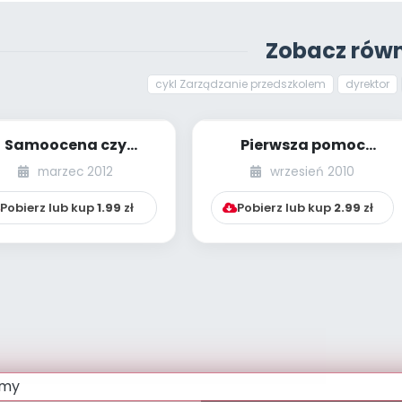
Zobacz równ
cykl Zarządzanie przedszkolem
dyrektor
Samoocena czy
Pierwsza pomoc
„samochwałka?”
nadzoru
marzec 2012
wrzesień 2010
pedagogicznego
Pobierz lub kup
1.99
zł
Pobierz lub kup
2.99
zł