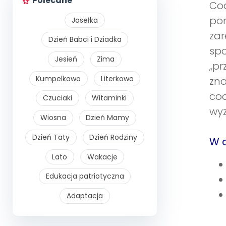
Polecane
Coa
po
Jasełka
za
Dzień Babci i Dziadka
spo
Jesień
Zima
„p
Kumpelkowo
Literkowo
zna
coa
Czuciaki
Witaminki
wy
Wiosna
Dzień Mamy
Dzień Taty
Dzień Rodziny
W d
Lato
Wakacje
Edukacja patriotyczna
Adaptacja