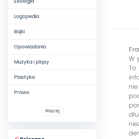
Ekologia
Logopedia
Bajki
Opowiadania
Fra
W p
Muzyka i pląsy
To
inf
Plastyka
nie
Prawo
po
po
Więcej
dł
nie
den