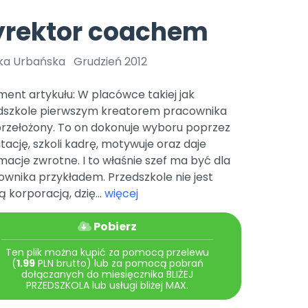
e
y
Gotowa w mniej niż 10 min • 14 dni bez opłat
Zobacz nas na Instagramie
Bliżej Pieska
yrektor coachem
Pomoc zwierzętom
TikTok
Nowości
Zobacz nas na TikToku
ka Urbańska
Grudzień 2012
wej
Książka (dla) Przedszkolaka
Zapowiedzi
Promowanie czytelnictwa
ent artykułu: W placówce takiej jak
YouTube
zkoli
Polecamy
Filmy edukacyjne
dszkole pierwszym kreatorem pracownika
przełożony. To on dokonuje wyboru poprzez
osk Online.
5 czerwca 2024 r. uzyskała
Promocje
19 r. Nr decyzji:
tację, szkoli kadrę, motywuje oraz daje
macje zwrotne. I to właśnie szef ma być dla
Archiwalne numery
wnika przykładem. Przedszkole nie jest
Pomoc
ą korporacją, dzię...
więcej
Pobierz
Ten plik można kupić za pomocą przelewu
(
1.99
PLN brutto) lub za pomocą pobrań
dołączanych do miesięcznika BLIŻEJ
PRZEDSZKOLA lub usługi bliżej MAX.