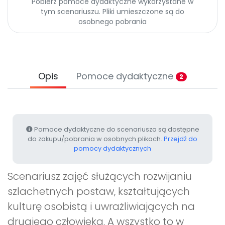
Pobierz pomoce dydaktyczne wykorzystane w
Archiwalne numery
tym scenariuszu. Pliki umieszczone są do
Promocje
osobnego pobrania
Pomoc
Opis
Pomoce dydaktyczne
2
Pomoce dydaktyczne do scenariusza są dostępne
do zakupu/pobrania w osobnych plikach.
Przejdź do
pomocy dydaktycznych
Scenariusz zajęć służących rozwijaniu
szlachetnych postaw, kształtujących
kulturę osobistą i uwrażliwiających na
drugiego człowieka. A wszystko to w