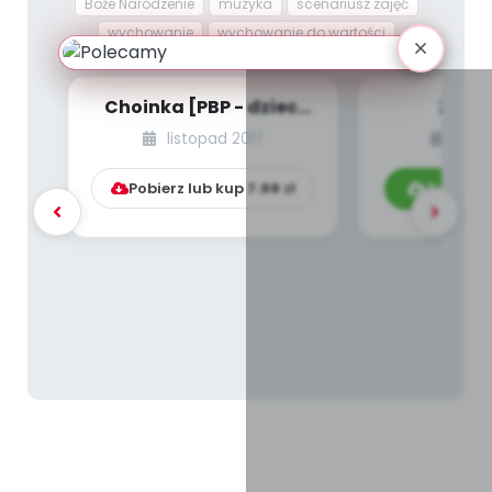
Boże Narodzenie
muzyka
scenariusz zajęć
wychowanie
wychowanie do wartości
Choinka [PBP - dzieci
Złota
młodsze - numer 5]
listopad 2017
grud
Pobierz lub kup
7.99
zł
Pobierz