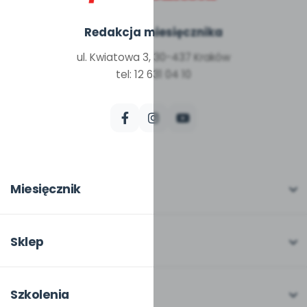
Redakcja miesięcznika
ul. Kwiatowa 3, 30-437 Kraków
tel: 12 631 04 10
Miesięcznik
O miesięczniku
W numerze
Sklep
Scenariusze i artykuły
Pełna oferta
Pomoce dydaktyczne
Moje zakupy
Szkolenia