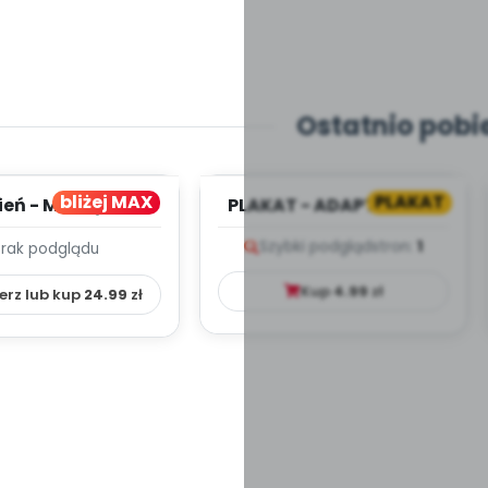
Ostatnio pobi
bliżej MAX
PLAKAT
ień - MIESIĘCZNY
PLAKAT - ADAPTACJA -
PLAN PRACY
PORADNIK DLA RODZICA
Szybki podgląd
stron:
1
Brak podglądu
HOWAWCZO –
YDAKTYC...
Kup
4.99
zł
erz lub kup
24.99
zł