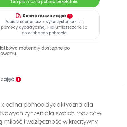
Ten plik można pobrać bezpłatnie.
Scenariusze zajęć
1
Pobierz scenariusz z wykorzystaniem tej
pomocy dydaktycznej. Pliki umieszczone są
do osobnego pobrania
datkowe materiały dostępne po
gowaniu.
 zajęć
1
o idealna pomoc dydaktyczna dla
jątkowych życzeń dla swoich rodziców.
oją miłość i wdzięczność w kreatywny