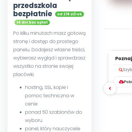
przedszkola
bezpłatnie
od 218 zł/rok
14 dni bez opłat
Po kilku minutach masz gotową
stronę i dostęp do prostego
panelu. Dodajesz własne treści,
wybierasz wygląd i sprawdzasz
Poznaje
wszystko na stronie swojej
Szyb
placówki.
Pob
hosting, SSL, kopie i
pomoc techniczna w
cenie
ponad 50 szablonów do
wyboru
panel, który nauczyciele