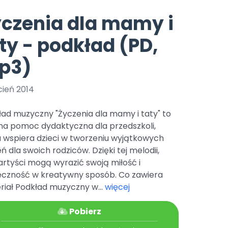
e
y
Gotowa w mniej niż 10 min • 14 dni bez opłat
Zobacz nas na Instagramie
Bliżej Pieska
czenia dla mamy i
Pomoc zwierzętom
TikTok
ty - podkład (PD,
Nowości
Zobacz nas na TikToku
wej
Książka (dla) Przedszkolaka
Zapowiedzi
p3)
Promowanie czytelnictwa
YouTube
zkoli
Polecamy
Filmy edukacyjne
cień 2014
osk Online.
5 czerwca 2024 r. uzyskała
Promocje
19 r. Nr decyzji:
ad muzyczny "Życzenia dla mamy i taty" to
Archiwalne numery
lna pomoc dydaktyczna dla przedszkoli,
a wspiera dzieci w tworzeniu wyjątkowych
Pomoc
ń dla swoich rodziców. Dzięki tej melodii,
artyści mogą wyrazić swoją miłość i
ęczność w kreatywny sposób. Co zawiera
riał Podkład muzyczny w...
więcej
Pobierz