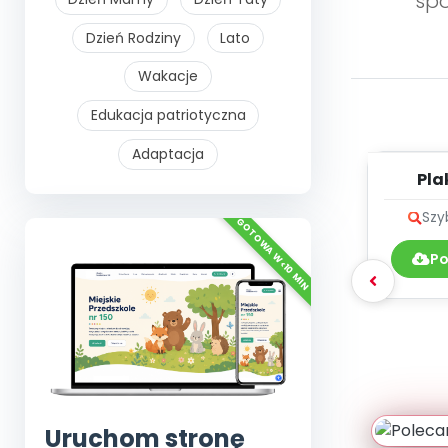
spo
Dzień Rodziny
Lato
Wakacje
Edukacja patriotyczna
Adaptacja
Pla
Szy
Po
Uruchom stronę