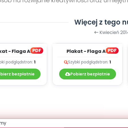
sób na rozwijanie kreatywności oraz umiejętn
Więcej z tego 
Kwiecień 201
PDF
PDF
kat - Flaga A2
Plakat - Flaga A3
bki podgląd
stron:
1
Szybki podgląd
stron:
1
bierz bezpłatnie
Pobierz bezpłatnie