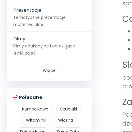
spo
Prezentacje
Co
Tematyczne prezentacje
multimedialne
Filmy
Filmy edukacyjne i obrazujące
treść zajęć
S
Więcej
pod
prz
Polecane
Z
Kumpelkowo
Czuciaki
Pod
Witaminki
Wiosna
dzi
Dzień Mamy
Dzień Taty