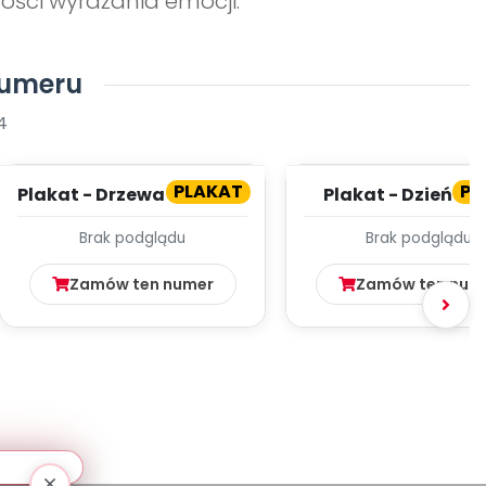
ości wyrażania emocji.
numeru
4
PLAKAT
PL
Plakat - Drzewa liściaste
Plakat - Dzień M
wiosną
Brak podglądu
Brak podglądu
Zamów ten numer
Zamów ten num