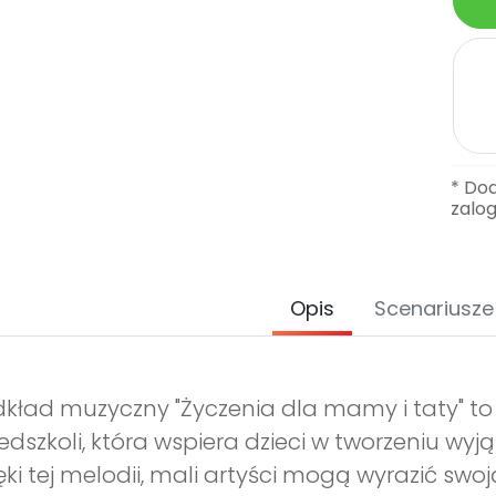
* Do
zalo
Opis
Scenariusze
kład muzyczny "Życzenia dla mamy i taty" t
edszkoli, która wspiera dzieci w tworzeniu wy
ęki tej melodii, mali artyści mogą wyrazić sw