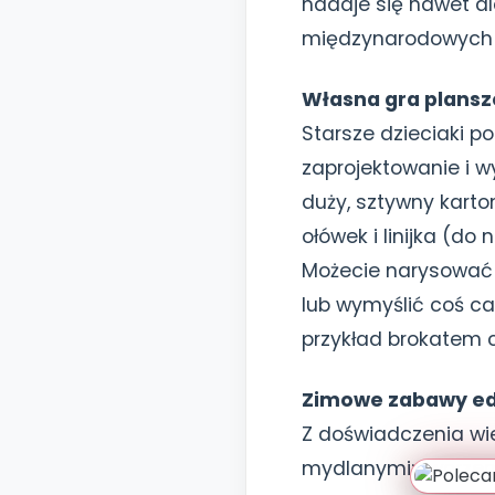
nadaje się nawet dl
międzynarodowych t
Własna gra plans
Starsze dzieciaki 
zaprojektowanie i 
duży, sztywny karto
ołówek i linijka (do
Możecie narysować 
lub wymyślić coś ca
przykład brokatem 
Zimowe zabawy e
Z doświadczenia wi
mydlanymi: tworzen