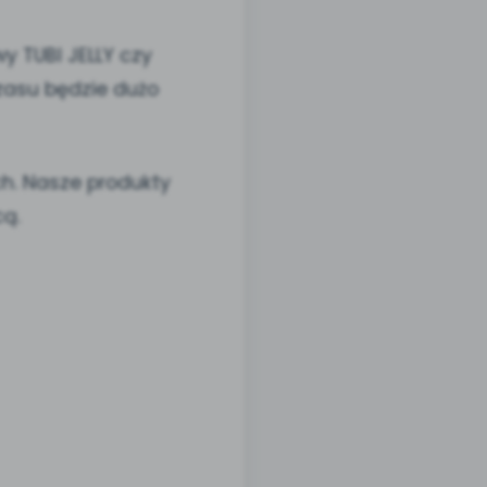
wy TUBI JELLY czy
zasu będzie dużo
h. Nasze produkty
cą.