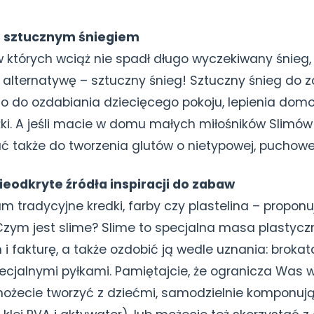
 sztucznym śniegiem
 których wciąż nie spadł długo wyczekiwany śnieg
” alternatywę – sztuczny śnieg! Sztuczny śnieg do
o do ozdabiania dziecięcego pokoju, lepienia domo
żki. A jeśli macie w domu małych miłośników Slimów
 także do tworzenia glutów o nietypowej, puchowej
ieodkryte źródła inspiracji do zabaw
Wam tradycyjne kredki, farby czy plastelina – propo
 Czym jest slime? Slime to specjalna masa plastyc
i fakturę, a także ozdobić ją wedle uznania: brokat
cjalnymi pyłkami. Pamiętajcie, że ogranicza Was 
możecie tworzyć z dziećmi, samodzielnie komponują