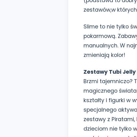
(podstawa to dobry 
zestawów,w których 
Slime to nie tylko 
pokarmową. Zabawy s
manualnych. W najno
zmieniają kolor!
Zestawy Tubi Jelly
Brzmi tajemniczo? 
magicznego świata 
kształty i figurki 
specjalnego aktywat
zestawy z Piratami,
dzieciom nie tylko 