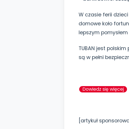
W czasie ferii dziec
domowe koło fortun
lepszym pomysłem n
TUBAN jest polskim
są w pełni bezpiecz
Dowiedz się więcej
[artykuł sponsorow