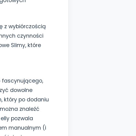
z gotowych
ę z wybiórczością
innych czynności
we Slimy, które
o fascynującego,
rzyć dowolne
m, który po dodaniu
e można znaleźć
Jelly pozwala
niem manualnym (i