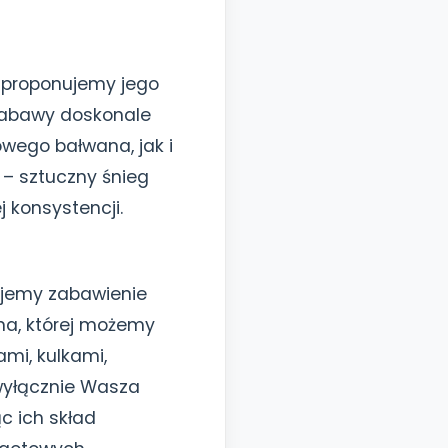
, proponujemy jego
 zabawy doskonale
wego bałwana, jak i
 – sztuczny śnieg
 konsystencji.
nujemy zabawienie
zna, której możemy
ami, kulkami,
wyłącznie Wasza
c ich skład