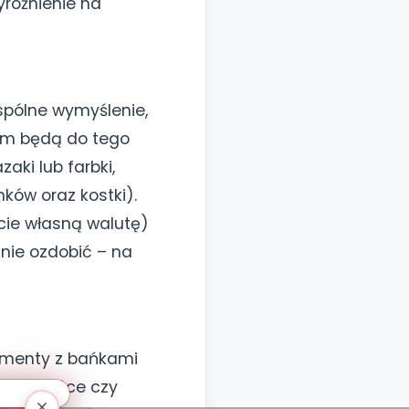
yróżnienie na
spólne wymyślenie,
Wam będą do tego
aki lub farbki,
nków oraz kostki).
cie własną walutę)
nie ozdobić – na
ymenty z bańkami
ek w bańce czy