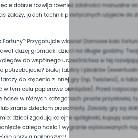
jęcie dobrze rozwija również zdolności manualne o
as zależy, jakich technik plastycznych użyjecie do
o Fortuny? Przygotujcie własne! Domowe koło fortu
nawet dużej gromadki dzieci na długie godziny. Tw
i kolegów do wspólnego uczestnictwa w tej rozwijają
o potrzebujecie? Białej tablicy i pisaków (ewentualn
b tarczy do kręcenia z innej gry (np. Twistera), a t
ć w tym celu papierowe pieniądze). Przed rozpocz
e haseł w różnych kategoriach: proste przysłowia, tyt
 lub znane dzieciom przedmioty. Zasady gry są dokł
ie: dzieci zgadują kolejne spółgłoski, kupują samog
dnięcie całego hasła i wygranie wylosowanych nag
ście sprzyja najlepszym!