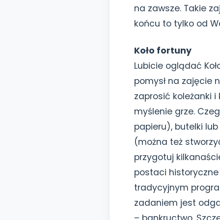
na zawsze. Takie za
końcu to tylko od W
Koło fortuny
Lubicie oglądać Koł
pomysł na zajęcie 
zaprosić koleżanki 
myślenie grze. Czeg
papieru), butelki lu
(można też stworzy
przygotuj kilkanaści
postaci historyczne
tradycyjnym program
zadaniem jest odga
– bankructwo. Szczę