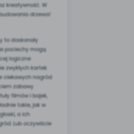
raz kreatywność. W
 zbudowania drzewa!
ny to doskonały
oje pociechy mogą
cej logiczne
ie zwykłych kartek
akże ciekawych nagród
ęciem zabawy
uły filmów i bajek,
adnie takie, jak w
łoski, a ich
ród. Lub oczywiście