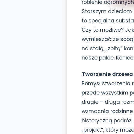
robienie ogromnyc
Starszym dzieciom 
to specjalna substa
Czy to możliwe? Ja
wymieszać ze sobą 
na stałą, „zbitą” k
nasze palce. Koniec
Tworzenie drzewa
Pomysł stworzenia 
przede wszystkim poz
drugie – długa rozm
wzmacnia rodzinne 
historyczną podróż
„projekt”, który moż