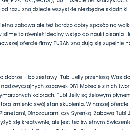
klej PVA i aktywator), lub możecie też skorzystać 
od razu znajdziecie wszystkie niezbędne składniki.
świetna zabawa ale też bardzo dobry sposób na walk
lime to również idealny wstęp do nauki pisania i 
wszej ofercie firmy TUBAN znajdują się zupełnie no
To dobrze – bo zestawy Tubi Jelly przeniosą Was d
nadzwyczajnych zabawek DIY! Możecie z nich two
w wymarzonych kolorach. Tubi Jelly są żelowym płyne
ora zmienia swój stan skupienia. W naszej oferci
 Planetami, Dinozaurami czy Syrenką. Zabawa Tubi 
wyżyć się kreatywnie, ale jest też świetnym ćwicze