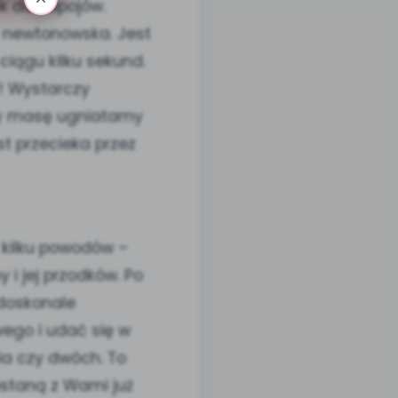
k do napojów.
z newtonowska. Jest
ciągu kilku sekund.
! Wystarczy
dy masę ugniatamy
st przecieka przez
 kilku powodów –
 i jej przodków. Po
 doskonale
ego i udać się w
ia czy dwóch. To
zostaną z Wami już