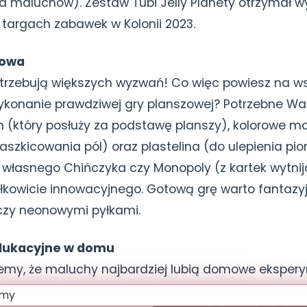
a maluchów). Zestaw Tubi Jelly Planety otrzymał w
argach zabawek w Kolonii 2023.
zowa
potrzebują większych wyzwań! Co więc powiesz na w
wykonanie prawdziwej gry planszowej? Potrzebne 
n (który posłuży za podstawę planszy), kolorowe maz
 naszkicowania pól) oraz plastelina (do ulepienia pio
własnego Chińczyka czy Monopoly (z kartek wytnij
łkowicie innowacyjnego. Gotową grę warto fantazyj
czy neonowymi pyłkami.
dukacyjne w domu
emy, że maluchy najbardziej lubią domowe eksper
ie piramidek z baniek mydlanych, pajęczynek, bani