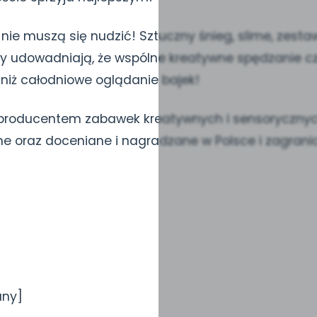
i nie muszą się nudzić! Sztuczny śnieg, slime, zesta
y udowadniają, że wspólne kreatywne spędzanie c
iż całodniowe oglądanie bajek!
 producentem zabawek kreatywnych i sensorycznyc
ne oraz doceniane i nagradzane w Polsce i zagrani
any]