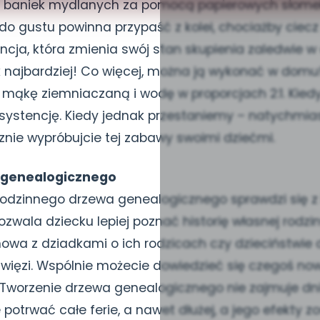
h baniek mydlanych za pomocą papierowych słome
do gustu powinna przypaść z kolei, chociażby ciec
ncja, która zmienia swój stan skupienia zaledwie w 
k najbardziej! Co więcej, można ją wykonać w domu
mąkę ziemniaczaną i wodę w proporcjach 2:1. Kie
onsystencję. Kiedy jednak przestaniemy – natychmia
znie wypróbujcie tej zabawy swoimi dziećmi.
 genealogicznego
rodzinnego drzewa genealogicznego sprawdzi się z
wala dziecku lepiej poznać historię własnej rodziny
owa z dziadkami o ich rodzicach czy dzieciństwie
więzi. Wspólnie możecie dowiedzieć się czegoś now
. Tworzenie drzewa genealogicznego nie zajmuje dn
e potrwać całe ferie, a nawet dłużej, a jego efekty 