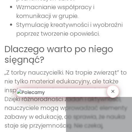
Wzmacnianie współpracy i
komunikacji w grupie.
Stymulację kreatywności i wyobraźni
poprzez tworzenie opowieści.
Dlaczego warto po niego
sięgnąć?
„Z torby nauczycielki. Na tropie zwierząt” to
nie tylko materiał edukacyjny, ale także
inspiracja do twórczej pracy z dziećmi.
Dzięki różnorodności zadań i aktywności,
nauczyciele mogą wprowadzać elementy
zabawy w edukację, co sprawia, że nauka
staje się przyjemnością. Nie czekaj,