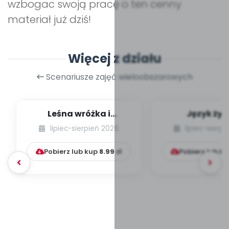
wzbogac swoją pracę o ten cenny
materiał już dziś!
Więcej z działu
Scenariusze zajęć wieloobszarowych
Leśna wróżka i
Język żyr
przyjaciele
lipiec-sierpień 2026
lipiec-sierp
Pobierz lub kup
8.99
zł
Pobierz lub k