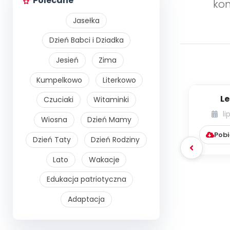
Polecane
ko
Jasełka
Dzień Babci i Dziadka
Jesień
Zima
Kumpelkowo
Literkowo
Le
Czuciaki
Witaminki
li
Wiosna
Dzień Mamy
Pobi
Dzień Taty
Dzień Rodziny
Lato
Wakacje
Edukacja patriotyczna
Adaptacja