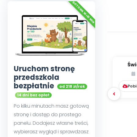
Świ
Uruchom stronę
przedszkola
bezpłatnie
Pobi
od 218 zł/rok
14 dni bez opłat
Po kilku minutach masz gotową
stronę i dostęp do prostego
panelu. Dodajesz własne treści,
wybierasz wygląd i sprawdzasz