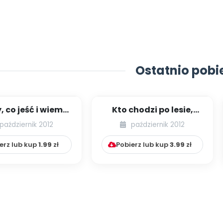
Ostatnio pobi
 co jeść i wiemy,
Kto chodzi po lesie,
eść (scenariusz
grzybów kosz
październik 2012
październik 2012
zajęć)...
przyniesie (scenarius...
erz lub kup
1.99
zł
Pobierz lub kup
3.99
zł