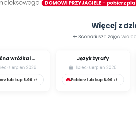
mpleksowego
DOMOWI PRZYJACIELE – pobierz pl
Więcej z dzi
Scenariusze zajęć wiel
śna wróżka i
Język żyrafy
przyjaciele
piec-sierpień 2026
lipiec-sierpień 2026
erz lub kup
8.99
zł
Pobierz lub kup
8.99
zł