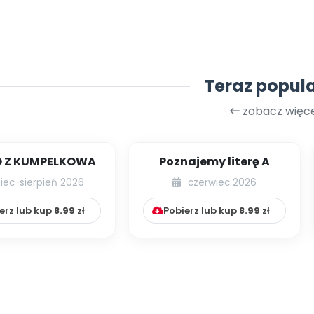
Teraz popul
zobacz więce
 Z KUMPELKOWA
Poznajemy literę A
piec-sierpień 2026
czerwiec 2026
erz lub kup
8.99
zł
Pobierz lub kup
8.99
zł