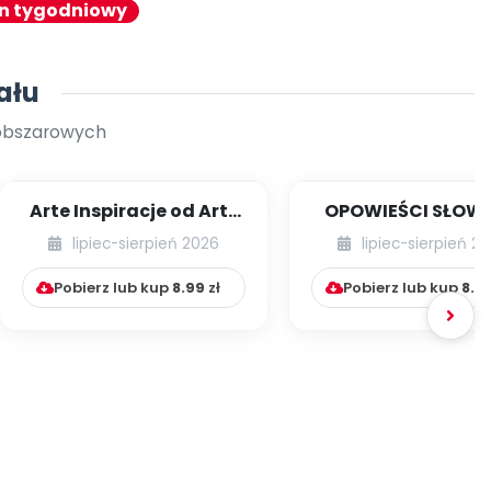
an tygodniowy
ału
oobszarowych
Arte Inspiracje od Art-
OPOWIEŚCI SŁOW
Teacherka [cz. 1]
RUCHOWE NA CAŁY
lipiec-sierpień 2026
lipiec-sierpień 2
Pobierz lub kup
8.99
zł
Pobierz lub kup
8.9