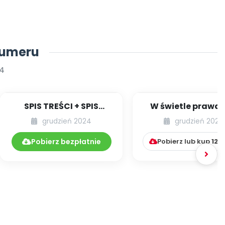
numeru
4
SPIS TREŚCI + SPIS
W świetle prawa [
POMOCY
67] [kącik eksper
grudzień 2024
grudzień 2024
DYDAKTYCZNYCH
12.279/2024
Pobierz bezpłatnie
Pobierz lub kup
12.