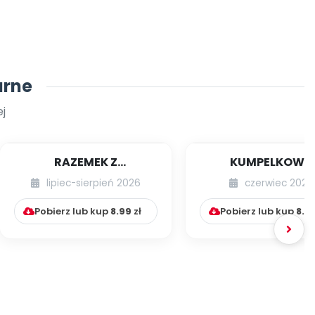
arne
j
RAZEMEK Z
KUMPELKOWO
KUMPELKOWA
lipiec-sierpień 2026
czerwiec 2026
Pobierz lub kup
8.99
zł
Pobierz lub kup
8.9