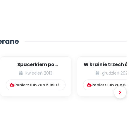
erane
Spacerkiem po
W krainie trzech ś
Krakowie (inscenizacja
kwiecień 2013
grudzień 2020
muzyczno-ruchowa)
Pobierz lub kup
2.99
zł
Pobierz lub kup
6.9