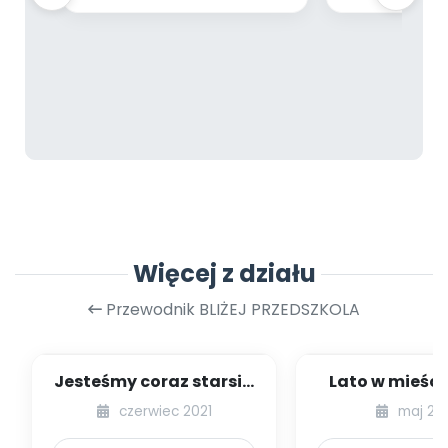
Więcej z działu
Przewodnik BLIŻEJ PRZEDSZKOLA
Jesteśmy coraz starsi -
Lato w mieście
zestaw
dzieci młods
czerwiec 2021
maj 20
numer 1