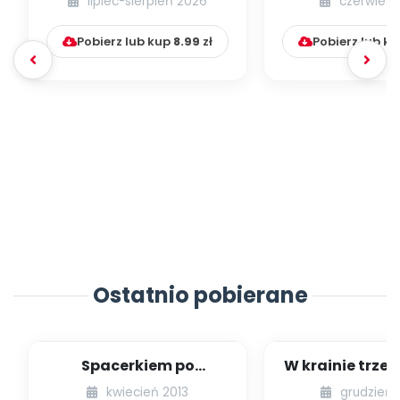
lipiec-sierpień 2026
czerwiec 
Pobierz lub kup
8.99
zł
Pobierz lub k
Ostatnio pobierane
Spacerkiem po
W krainie trze
Krakowie (inscenizacja
kwiecień 2013
grudzień 