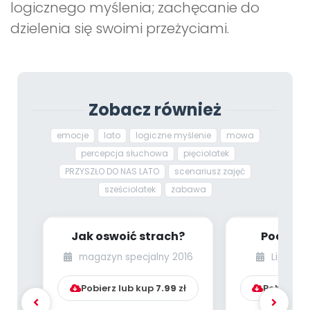
logicznego myślenia; zachęcanie do
dzielenia się swoimi przeżyciami.
Zobacz również
emocje
lato
logiczne myślenie
mowa
percepcja słuchowa
pięciolatek
PRZYSZŁO DO NAS LATO
scenariusz zajęć
sześciolatek
zabawa
Jak oswoić strach?
Poczuci
war
magazyn specjalny 2016
Lipiec-s
Pobierz lub kup
7.99
zł
Pobierz l