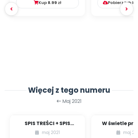
Kup
8.99
zł
Pobierz lub k
Więcej z tego numeru
Maj 2021
SPIS TREŚCI + SPIS
W świetle pra
POMOCY
48] [kącik ek
maj 2021
maj 20
DYDAKTYCZNYCH