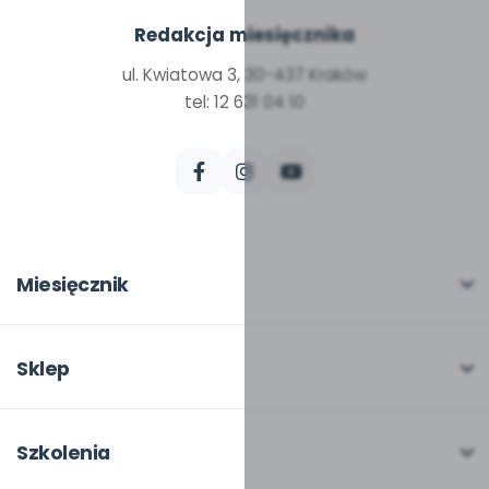
Redakcja miesięcznika
ul. Kwiatowa 3, 30-437 Kraków
tel: 12 631 04 10
Miesięcznik
O miesięczniku
W numerze
Sklep
Scenariusze i artykuły
Pełna oferta
Pomoce dydaktyczne
Moje zakupy
Szkolenia