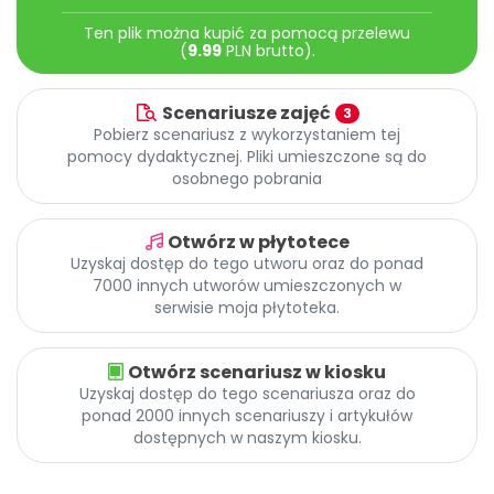
Archiwalne numery
Ten plik można kupić za pomocą przelewu
Promocje
(
9.99
PLN brutto).
Pomoc
Scenariusze zajęć
3
Pobierz scenariusz z wykorzystaniem tej
pomocy dydaktycznej. Pliki umieszczone są do
osobnego pobrania
Otwórz w płytotece
Uzyskaj dostęp do tego utworu oraz do ponad
7000 innych utworów umieszczonych w
serwisie moja płytoteka.
Otwórz scenariusz w kiosku
Uzyskaj dostęp do tego scenariusza oraz do
ponad 2000 innych scenariuszy i artykułów
dostępnych w naszym kiosku.