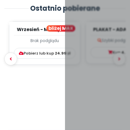
Ostatnio pobierane
bliżej MAX
Wrzesień - MIESIĘCZNY
PLAKAT - ADAP
PLAN PRACY
PORADNIK DLA 
Szybki podglą
Brak podglądu
WYCHOWAWCZO –
DYDAKTYC...
Kup
4.9
Pobierz lub kup
24.99
zł