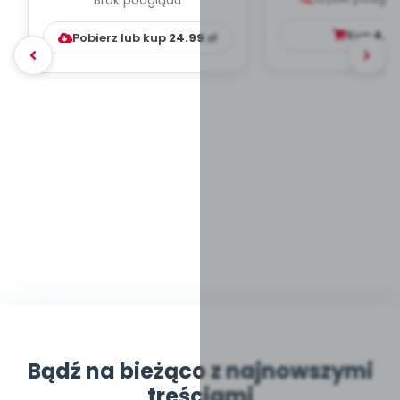
Brak podglądu
WYCHOWAWCZO –
DYDAKTYC...
Kup
4.9
Pobierz lub kup
24.99
zł
Bądź na bieżąco z najnowszymi
treściami