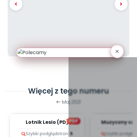
Więcej z tego numeru
Maj 2021
PDF
Lotnik Lesio (PD)
Muzyczny cze
teksty pio
Szybki podgląd
stron:
5
Szybki podgląd