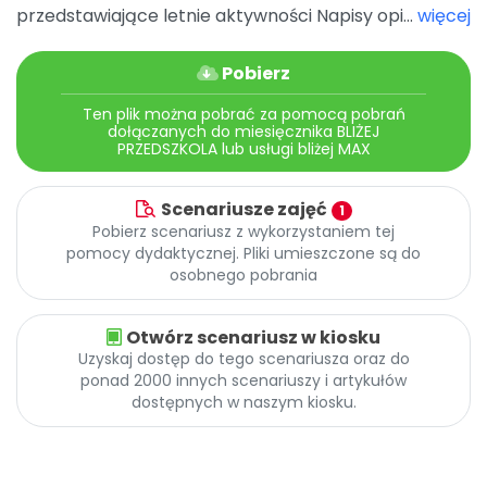
Promocje
przedstawiające letnie aktywności Napisy opi...
więcej
Pomoc
Pobierz
Ten plik można pobrać za pomocą pobrań
dołączanych do miesięcznika BLIŻEJ
PRZEDSZKOLA lub usługi bliżej MAX
Scenariusze zajęć
1
Pobierz scenariusz z wykorzystaniem tej
pomocy dydaktycznej. Pliki umieszczone są do
osobnego pobrania
Otwórz scenariusz w kiosku
Uzyskaj dostęp do tego scenariusza oraz do
ponad 2000 innych scenariuszy i artykułów
dostępnych w naszym kiosku.