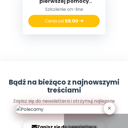
pierwszej pomocy
Archiwalne numery
przedmedycznej
Promocje
Szkolenie on-line
Pomoc
Cena od
59.00
Bądź na bieżąco z najnowszymi
treściami
Zapisz się do newslettera i otrzymuj najlepsze
materiały prosto na swoją skrzynkę
Zapisz się do newslettera