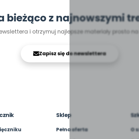
a bieżąco z najnowszymi tr
ewslettera i otrzymuj najlepsze materiały prosto n
Zapisz się do newslettera
cznik
Sklep
Sz
ięczniku
Pełna oferta
O s