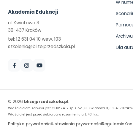
W nume
Akademia Edukacji
Scenari
ul. Kwiatowa 3
Pomoce
30-437 Kraków
Archiw
tel: 12 631 04 10 wew. 103
szkolenia@blizejprzedszkola.pl
Dla aut
© 2026
blizejprzedszkola.pl
.
Właścicielem serwisu jest CEBP 24.12 sp. z o.o., ul. Kwiatowa 3, 30-437 Krakó
1
Właściciel jest przedsiębiorcą w rozumieniu art. 43
k.c.
Polityka prywatności
Ustawienia prywatności
Regulamin
Kon