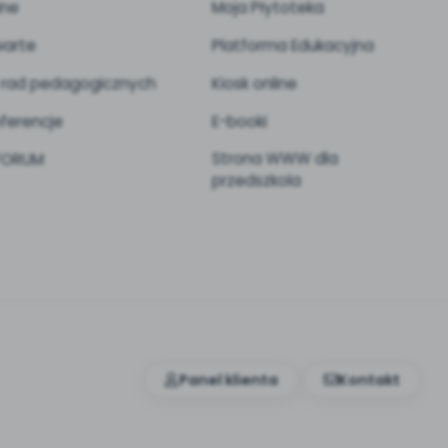
ine
Moja Płytoteka
arte
Platforma Edukacyjna
 rad pedagogicznych
Kiosk online
ferencje
E-booki
Strona WWW dla
 FORUM
przedszkola
Panel klienta
Kontakt