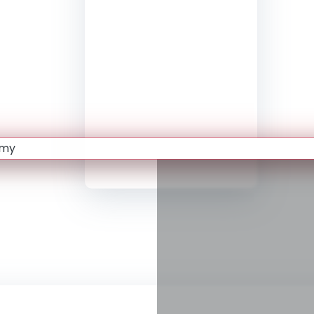
integracji
sensorycznej
elementem
rzetelnej
diagnozy...