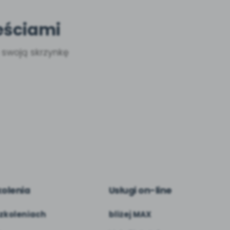
eściami
a swoją skrzynkę
kolenia
Usługi on-line
zkoleniach
bliżej MAX