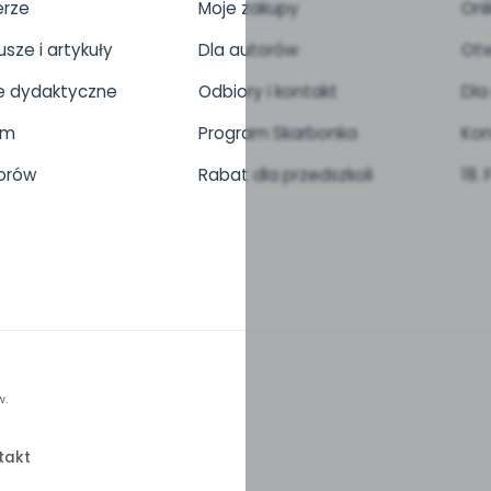
rze
Moje zakupy
Onl
usze i artykuły
Dla autorów
Otw
 dydaktyczne
Odbiory i kontakt
Dla
um
Program Skarbonka
Kon
orów
Rabat dla przedszkoli
18.
w.
takt