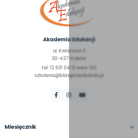
Akademia Edukacji
ul. Kwiatowa 3
30-437 Kraków
tel: 12 631 04 10 wew. 103
szkolenia@blizejprzedszkola.pl
Miesięcznik