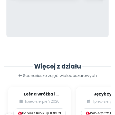
Więcej z działu
Scenariusze zajęć wieloobszarowych
Leśna wróżka i
Język żyr
przyjaciele
lipiec-sierpień 2026
lipiec-sierp
Pobierz lub kup
8.99
zł
Pobierz lub k