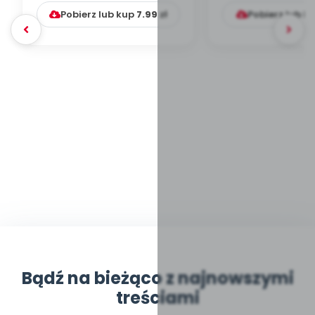
Pobierz lub kup
7.99
zł
Pobierz lub k
Bądź na bieżąco z najnowszymi
treściami