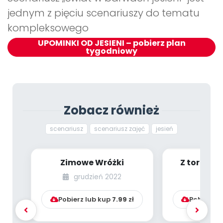
jednym z pięciu scenariuszy do tematu
kompleksowego
UPOMINKI OD JESIENI – pobierz plan
tygodniowy
Zobacz również
scenariusz
scenariusz zajęć
jesień
Zimowe Wróżki
Z torby na
Zdrowe o
grudzień 2022
lu
Pobierz lub kup
7.99
zł
Pobierz l