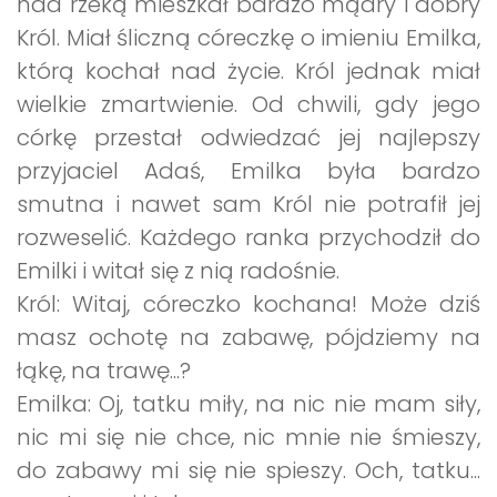
nad rzeką mieszkał bardzo mądry i dobry
Król. Miał śliczną córeczkę o imieniu Emilka,
którą kochał nad życie. Król jednak miał
wielkie zmartwienie. Od chwili, gdy jego
córkę przestał odwiedzać jej najlepszy
przyjaciel Adaś, Emilka była bardzo
smutna i nawet sam Król nie potrafił jej
rozweselić. Każdego ranka przychodził do
Emilki i witał się z nią radośnie.
Król: Witaj, córeczko kochana! Może dziś
masz ochotę na zabawę, pójdziemy na
łąkę, na trawę...?
Emilka: Oj, tatku miły, na nic nie mam siły,
nic mi się nie chce, nic mnie nie śmieszy,
do zabawy mi się nie spieszy. Och, tatku...