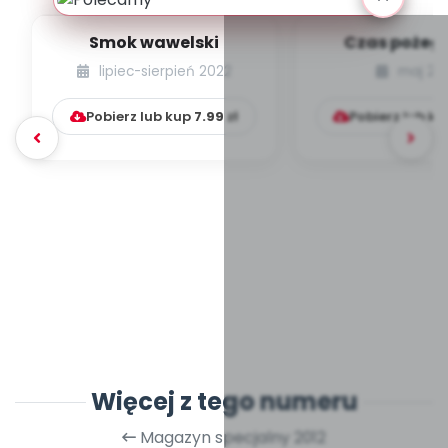
Smok wawelski
Czas pożeg
lipiec-sierpień 2022
maj 20
Pobierz lub kup
7.99
zł
Pobierz lub k
Więcej z tego numeru
Magazyn specjalny 2012