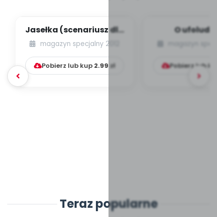
Jasełka (scenariusz dla
O ufoludk
grupy cztero-,
(scenari
magazyn specjalny 2012
magazyn specj
pięciolatków)...
przedstawi
Pobierz lub kup
2.99
zł
Pobierz lub k
Teraz popularne