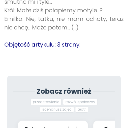
smutno mi i tyle...
Król: Może dziś połapiemy motyle...?
Emilka: Nie, tatku, nie mam ochoty, teraz
nie chcę... Może potem... (...).
Objętość artykułu:
3 strony.
Zobacz również
przedstawienie
rozwój społeczny
scenariusz zajęć
teatr