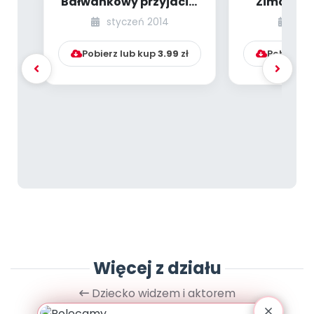
Bałwankowy przyjaciel
Zimowy c
(scenariusz zajęć dla
muzy
styczeń 2014
styc
2,5- i 3-la...
Pobierz lub kup
3.99
zł
Pobierz l
Więcej z działu
Dziecko widzem i aktorem