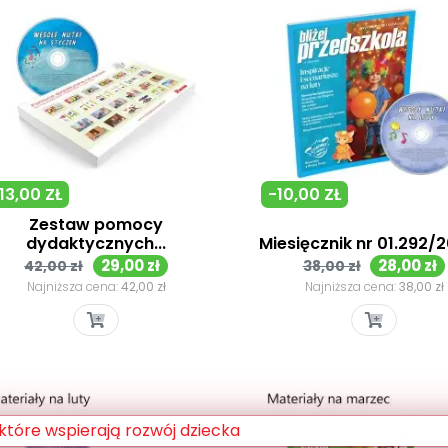
13,00 ZŁ
-10,00 ZŁ
Zestaw pomocy
dydaktycznych...
Miesięcznik nr 01.292/2
Cena
Cena
Cena
Cena
29,00 zł
28,00 zł
42,00 zł
38,00 zł
podstawowa
podstawowa
Najniższa cena:
42,00 zł
Najniższa cena:
38,00 zł
Szybki podgląd
Szybki podgląd

