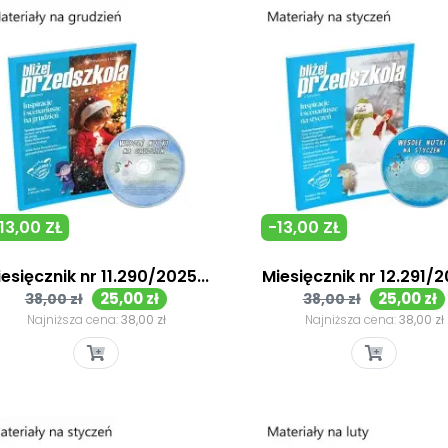
13,00 ZŁ
-13,00 ZŁ
esięcznik nr 11.290/2025...
Miesięcznik nr 12.291/20
Cena
Cena
Cena
Cena
25,00 zł
25,00 zł
38,00 zł
38,00 zł
podstawowa
podstawowa
Najniższa cena:
38,00 zł
Najniższa cena:
38,00 zł
Szybki podgląd
Szybki podgląd

