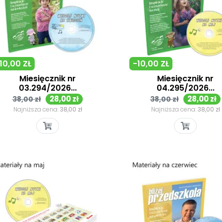
10,00 ZŁ
-10,00 ZŁ
Miesięcznik nr
Miesięcznik nr
03.294/2026...
04.295/2026...
Cena
Cena
Cena
Cena
28,00 zł
28,00 zł
38,00 zł
38,00 zł
podstawowa
podstawowa
Najniższa cena:
38,00 zł
Najniższa cena:
38,00 zł
Szybki podgląd
Szybki podgląd

