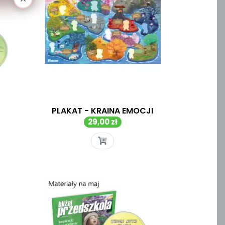
PLAKAT - KRAINA EMOCJI
Cena
29,00 zł
Szybki podgląd
