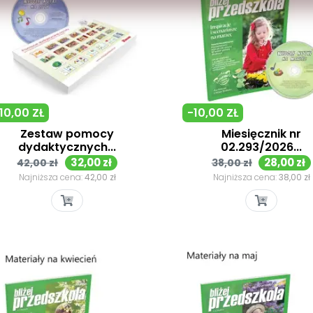
10,00 ZŁ
-10,00 ZŁ
Zestaw pomocy
Miesięcznik nr
dydaktycznych...
02.293/2026...
Cena
Cena
Cena
Cena
32,00 zł
28,00 zł
42,00 zł
38,00 zł
podstawowa
podstawowa
Najniższa cena:
42,00 zł
Najniższa cena:
38,00 zł
Szybki podgląd
Szybki podgląd

