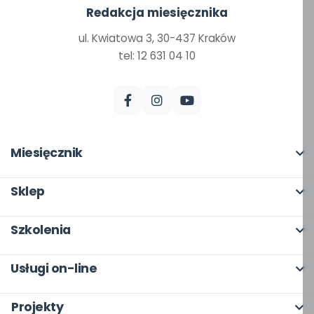
Redakcja miesięcznika
ul. Kwiatowa 3, 30-437 Kraków
tel: 12 631 04 10
Miesięcznik
O miesięczniku
Sklep
W numerze
Pełna oferta
Szkolenia
Scenariusze i artykuły
Moje zakupy
O szkoleniach
Pomoce dydaktyczne
Usługi on-line
Dla autorów
Online
Archiwum
bliżej MAX
Odbiory i kontakt
Projekty
Otwarte
Dla autorów