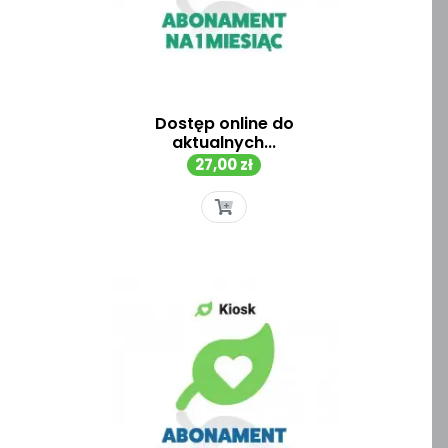
Dostęp online do
aktualnych...
Cena
27,00 zł