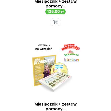
Miesięcznik + zestaw
pomocy...
Cena
136,00 zł
Miesięcznik + zestaw
pomocy...