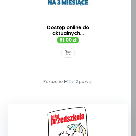
Dostęp online do
aktualnych...
Cena
81,00 zł
Pokazano 1-12 z 12 pozycji