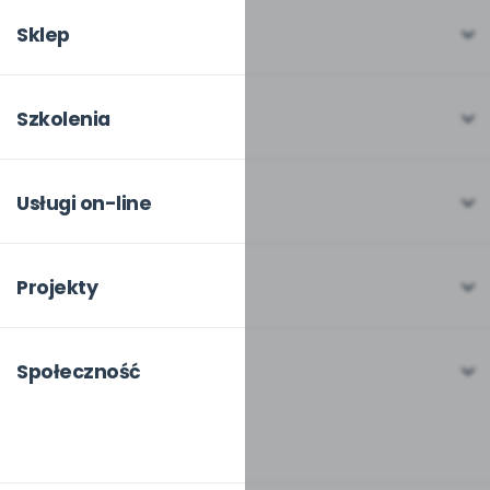
W numerze
Sklep
Scenariusze i artykuły
Pełna oferta
Pomoce dydaktyczne
Moje zakupy
Szkolenia
Archiwum
Dla autorów
O szkoleniach
Dla autorów
Odbiory i kontakt
Online
Usługi on-line
Program Skarbonka
Otwarte
bliżej MAX
Rabat dla przedszkoli
Dla rad pedagogicznych
Moja Płytoteka
Projekty
Konferencje
Platforma Edukacyjna
Wszystkie projekty
18. FORUM
Kiosk online
Kumpelkowo
Społeczność
E-booki
Literkowo
Wpisy
Strona WWW dla przedszkola
Czuciaki
Konkursy