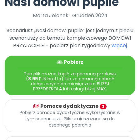
Nasi domowi pupile
DO POBRANIA
E-wydania miesięcznika
Wygrywaj nagrody
Szkolenia w Twojej placówce
Dookoła Polski
INNE
SOCIAL MEDIA
Scenariusze i artykuły
Miesięczniki
Poznajemy regiony
Marta Jelonek
Grudzień 2024
Konferencje
Materiały z miesięcznika
Aktualne oraz archiwalne numery
Ebooki
Facebook
Spotkania na dużą skalę
Sensosmyki
Nasze interaktywne ebooki
Aktualności
Scenariusz „Nasi domowi pupile” jest jednym z pięciu
Pomoce dydaktyczne
Ebooki
Patronat BLIŻEJ PRZEDSZKOLA
Pakiet szkoleń
scenariuszy do tematu kompleksowego DOMOWI
Multimedia i pliki
Materiały w formie cyfrowej
Strona WWW dla przedszkola
Instagram
Kompleksowe programy szkoleniowe
PRZYJACIELE – pobierz plan tygodniowy
więcej
Literkowo
Gotowa w mniej niż 10 min • 14 dni bez opłat
Zobacz nas na Instagramie
Plany tygodniowe
Wszystko dla przedszkoli
Nauka liter i głosek
Praca wychowawcza
Zamówienia hurtowe
POLECAMY
TikTok
Pobierz
∞
Pakiet bliżej MAX
Sprintem do maratonu
Zobacz nas na TikToku
Bliżejprzedszkolne zestawy
Akademia Muzyki i Ruchu
Ruch i motywacja
NA SKRÓTY
Ten plik można kupić za pomocą przelewu
Zestawy do pobrania
Szkolenia muzyczne
(
8.99
PLN brutto) lub za pomocą pobrań
YouTube
Bliżej Pieska
dołączanych do miesięcznika BLIŻEJ
Letnia wyprzedaż
Filmy edukacyjne
PRZEDSZKOLA lub usługi bliżej MAX.
Pomoc zwierzętom
Promocje w sklepie
POLECAMY
Książka (dla) Przedszkolaka
Wybierz prezent
Nowości
Pomoce dydaktyczne
3
Promowanie czytelnictwa
Przy zamówieniu prenumeraty
Pobierz pomoce dydaktyczne wykorzystane w
tym scenariuszu. Pliki umieszczone są do
Zapowiedzi
Zaplanuj rok przedszkolny
osobnego pobrania
Materiały na nowy rok
Polecamy