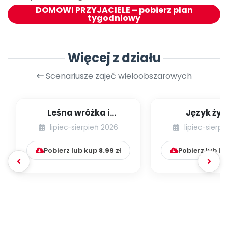
DOMOWI PRZYJACIELE – pobierz plan
tygodniowy
Więcej z działu
Scenariusze zajęć wieloobszarowych
Leśna wróżka i
Język żyr
przyjaciele
lipiec-sierpień 2026
lipiec-sierp
Pobierz lub kup
8.99
zł
Pobierz lub k