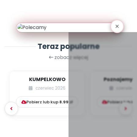
Teraz popularne
zobacz więcej
KUMPELKOWO
Poznajemy li
czerwiec 2026
czerwiec 
Pobierz lub kup
8.99
zł
Pobierz lub k