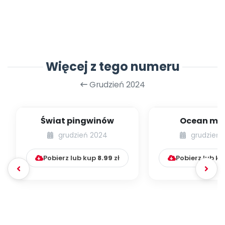
Więcej z tego numeru
Grudzień 2024
Świat pingwinów
Ocean mił
grudzień 2024
grudzień 
Pobierz lub kup
8.99
zł
Pobierz lub k