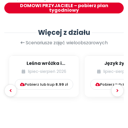
DOMOWI PRZYJACIELE – pobierz plan
tygodniowy
Więcej z działu
Scenariusze zajęć wieloobszarowych
Leśna wróżka i
Język żyr
przyjaciele
lipiec-sierpień 2026
lipiec-sierp
Pobierz lub kup
8.99
zł
Pobierz lub k