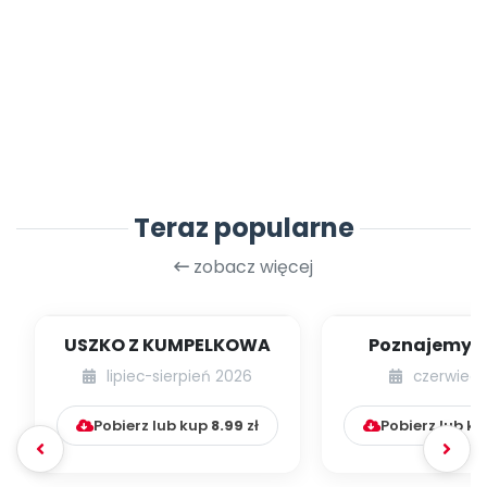
Teraz popularne
zobacz więcej
USZKO Z KUMPELKOWA
Poznajemy li
lipiec-sierpień 2026
czerwiec 
Pobierz lub kup
8.99
zł
Pobierz lub k