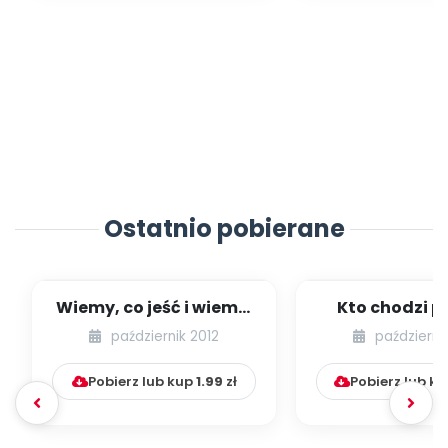
Ostatnio pobierane
Wiemy, co jeść i wiemy,
Kto chodzi po
jak jeść (scenariusz
grzybów k
październik 2012
październi
zajęć)...
przyniesie (sce
Pobierz lub kup
1.99
zł
Pobierz lub k