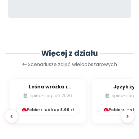
Więcej z działu
Scenariusze zajęć wieloobszarowych
Leśna wróżka i
Język żyr
przyjaciele
lipiec-sierpień 2026
lipiec-sierp
Pobierz lub kup
8.99
zł
Pobierz lub k