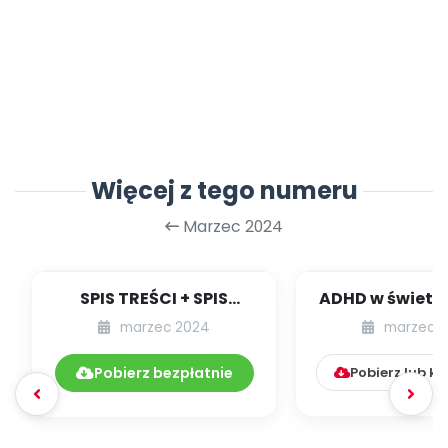
Więcej z tego numeru
Marzec 2024
SPIS TREŚCI + SPIS
ADHD w świetl
POMOCY
badań – ob
marzec 2024
marzec 
DYDAKTYCZNYCH
przyczyny, di
03.270/2024
Pobierz bezpłatnie
Pobierz lub k