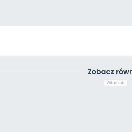
Zobacz równ
Witaminki