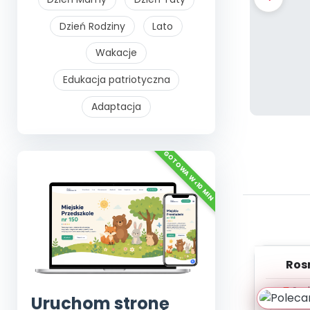
Dzień Rodziny
Lato
Wakacje
Edukacja patriotyczna
Adaptacja
Rosn
wiosnę
Szy
Uruchom stronę