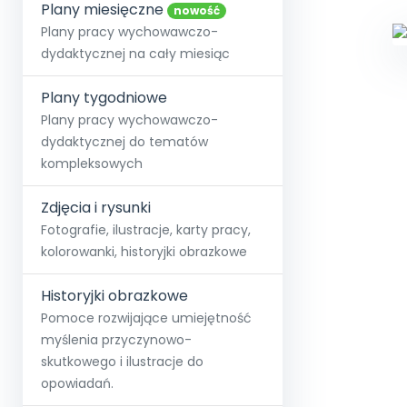
online lub stacjonarnie.
Plany miesięczne
Szko
Film
Wygr
nowość
Społeczność
Strona główna
Poznaj pakiet MAX
Wszystkie projekty
Skontaktuj się
Wit
Plany pracy wychowawczo-
O miesięczniku
O Akademii
+48 12 631 04 10
Zdro
dydaktycznej na cały miesiąc
Zam
Kio
kontakt@blizejprzedszkola.pl
Szko
E-wy
Doo
Plany tygodniowe
Pozn
Plany pracy wychowawczo-
dydaktycznej do tematów
Akredyt
Wydanie l
∞
Pakiet 
Dodaj wpis
Sen
kompleksowych
Akademia Edu
Pełen dostęp
Zob
Testuj przez 7 dni
Patr
Strefy, k
przedłużenie a
NP.5470.4.20
Zdjęcia i rysunki
Zam
Zob
Fotografie, ilustracje, karty pracy,
kolorowanki, historyjki obrazkowe
Historyjki obrazkowe
Pomoce rozwijające umiejętność
myślenia przyczynowo-
skutkowego i ilustracje do
opowiadań.