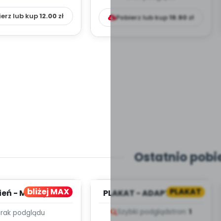
ierz lub kup
12.00
zł
Pobierz lub kup
19.90
zł
Ostatnio pobi
bliżej MAX
PLAKAT
ień - MIESIĘCZNY
PLAKAT - ADAPTACJA -
PLAN PRACY
PORADNIK DLA RODZICA
Szybki podgląd
stron:
1
Brak podglądu
HOWAWCZO –