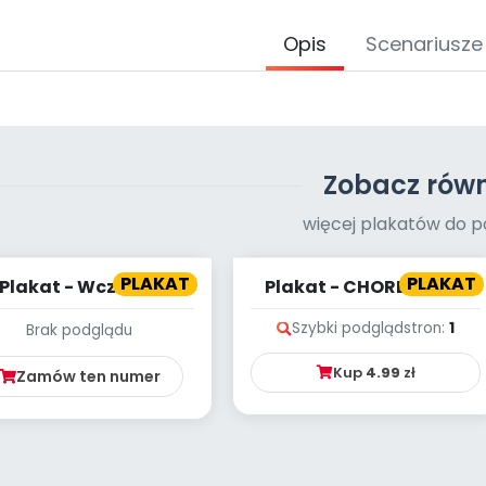
Opis
Scenariusze
Zobacz równ
więcej plakatów do p
PLAKAT
PLAKAT
Plakat - Wczesne
Plakat - CHORE DZIECI
ymptomy autyzmu
Szybki podgląd
stron:
1
Brak podglądu
Kup
4.99
zł
Zamów ten numer