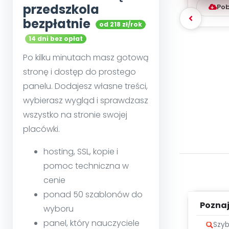
przedszkola
Pob
bezpłatnie
od 218 zł/rok
14 dni bez opłat
Po kilku minutach masz gotową
stronę i dostęp do prostego
panelu. Dodajesz własne treści,
wybierasz wygląd i sprawdzasz
wszystko na stronie swojej
placówki.
hosting, SSL, kopie i
pomoc techniczna w
cenie
ponad 50 szablonów do
Poznaje
wyboru
panel, który nauczyciele
Szyb