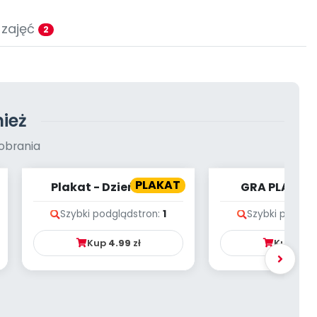
 zajęć
2
ież
obrania
PLAKAT
Plakat - Dzień Jeża
GRA PLANSZ
PRACOWITE Z
Szybki podgląd
stron:
1
Szybki podglą
Kup
4.99
zł
Kup
4.9