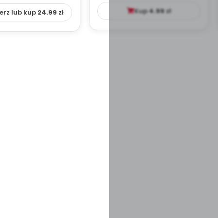
YDAKTYC...
Kup
4.99
zł
erz lub kup
24.99
zł