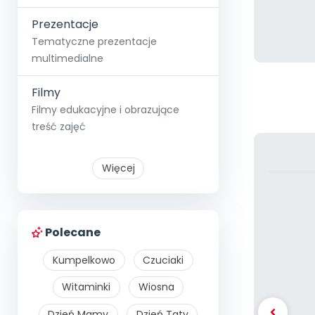
Prezentacje
Tematyczne prezentacje
multimedialne
Filmy
Filmy edukacyjne i obrazujące
treść zajęć
Więcej
Polecane
Kumpelkowo
Czuciaki
Witaminki
Wiosna
Dzień Mamy
Dzień Taty