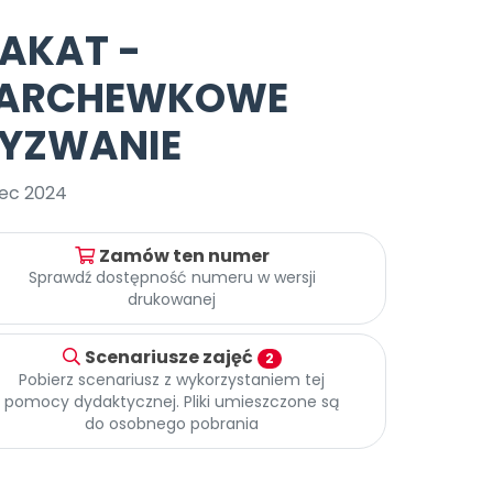
e
y
Gotowa w mniej niż 10 min • 14 dni bez opłat
Zobacz nas na Instagramie
Bliżej Pieska
LAKAT -
Pomoc zwierzętom
TikTok
ARCHEWKOWE
Nowości
Zobacz nas na TikToku
wej
Książka (dla) Przedszkolaka
Zapowiedzi
YZWANIE
Promowanie czytelnictwa
YouTube
zkoli
Polecamy
Filmy edukacyjne
ec 2024
osk Online.
5 czerwca 2024 r. uzyskała
Promocje
19 r. Nr decyzji:
Zamów ten numer
Archiwalne numery
Sprawdź dostępność numeru w wersji
drukowanej
Pomoc
Scenariusze zajęć
2
Pobierz scenariusz z wykorzystaniem tej
pomocy dydaktycznej. Pliki umieszczone są
do osobnego pobrania