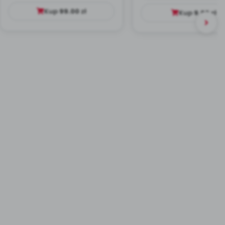
Kup
99.00
zł
Kup
9.99
zł