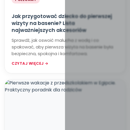
Jak przygotować dziecko do pierwszej
wizyty na basenie? Lista
najważniejszych akcesoriów
Sprawdź, jak oswoić malucha z wodą i co
spakować, aby pierwsza wizyta na basenie była
bezpieczna, spokojna i komfortowa.
CZYTAJ WIĘCEJ →