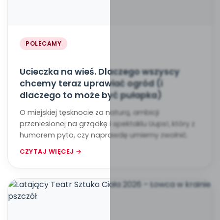
POLECAMY
Ucieczka na wieś. Dlaczego wszyscy
chcemy teraz uprawiać ogród (i
dlaczego to może być pułapka)
O miejskiej tęsknocie za naturą, ambicji
przeniesionej na grządkę i spektaklu Uups!, który z
humorem pyta, czy naprawdę umiemy zwolnić.
CZYTAJ WIĘCEJ →