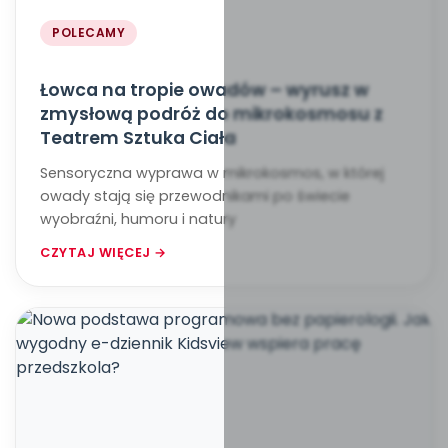
POLECAMY
Łowca na tropie owadów – wyrusz w
zmysłową podróż do mikrokosmosu z
Teatrem Sztuka Ciała
Sensoryczna wyprawa w mikrokosmos, w której
owady stają się przewodnikami po świecie
wyobraźni, humoru i natury
CZYTAJ WIĘCEJ →