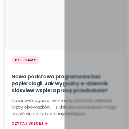
POLECAMY
Nowa podstawa programowa bez
papierologii. Jak wygodny e-dziennik
Kidsview wspiera pracę przedszkola?
Nowe wymagania nie muszą oznaczać większej
liczby obowiązków – z Kidsview przedszkola mogą
skupić się na tym, co najważniejsze.
CZYTAJ WIĘCEJ →