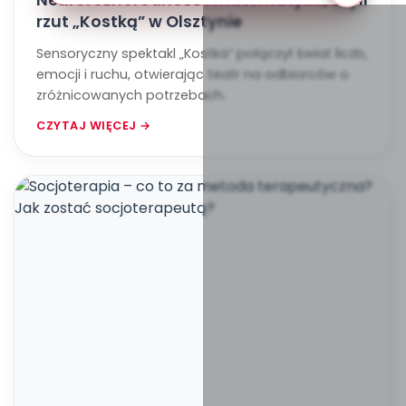
Neuroróżnorodność i matematyka, czyli
rzut „Kostką” w Olsztynie
Sensoryczny spektakl „Kostka” połączył świat liczb,
emocji i ruchu, otwierając teatr na odbiorców o
zróżnicowanych potrzebach.
CZYTAJ WIĘCEJ →