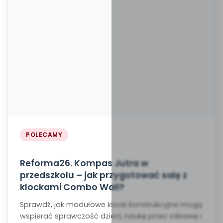
POLECAMY
Reforma26. Kompas Jutra w
przedszkolu – jak przygotować salę z
klockami Combo Wall?
Sprawdź, jak modułowe klocki konstrukcyjne mogą
wspierać sprawczość dzieci, naukę przez zabawę i