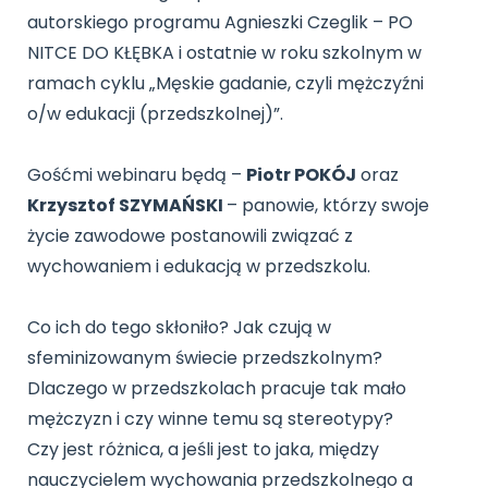
Archiwalne numery
autorskiego programu Agnieszki Czeglik – PO
Promocje
NITCE DO KŁĘBKA i ostatnie w roku szkolnym w
Pomoc
ramach cyklu „Męskie gadanie, czyli mężczyźni
o/w edukacji (przedszkolnej)”.
Gośćmi webinaru będą –
Piotr POKÓJ
oraz
Krzysztof SZYMAŃSKI
– panowie, którzy swoje
życie zawodowe postanowili związać z
wychowaniem i edukacją w przedszkolu.
Co ich do tego skłoniło? Jak czują w
sfeminizowanym świecie przedszkolnym?
Dlaczego w przedszkolach pracuje tak mało
mężczyzn i czy winne temu są stereotypy?
Czy jest różnica, a jeśli jest to jaka, między
nauczycielem wychowania przedszkolnego a