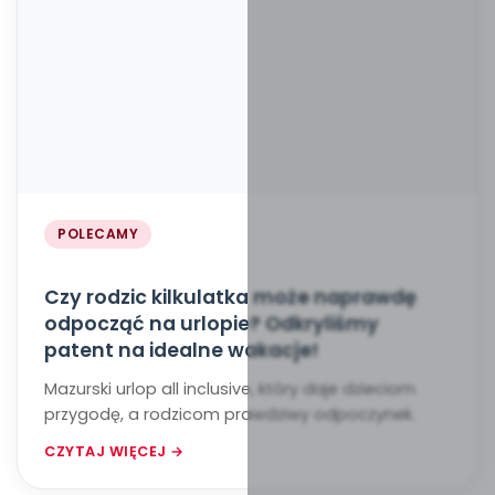
POLECAMY
Czy rodzic kilkulatka może naprawdę
odpocząć na urlopie? Odkryliśmy
patent na idealne wakacje!
Mazurski urlop all inclusive, który daje dzieciom
przygodę, a rodzicom prawdziwy odpoczynek.
CZYTAJ WIĘCEJ →