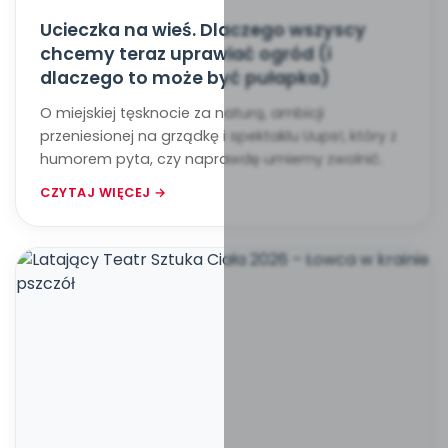
Ucieczka na wieś. Dlaczego wszyscy
chcemy teraz uprawiać ogród (i
dlaczego to może być pułapka)
O miejskiej tęsknocie za naturą, ambicji
przeniesionej na grządkę i spektaklu Uups!, który z
humorem pyta, czy naprawdę umiemy zwolnić.
CZYTAJ WIĘCEJ →