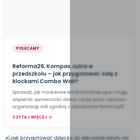
POLECAMY
Reforma26. Kompas Jutra w
przedszkolu – jak przygotować salę z
klockami Combo Wall?
Sprawdź, jak modułowe klocki konstrukcyjne mogą
wspierać sprawczość dzieci, naukę przez zabawę i
organizację sali zgodną z założeniami Reformy26.
Kompas Jutra.
CZYTAJ WIĘCEJ →