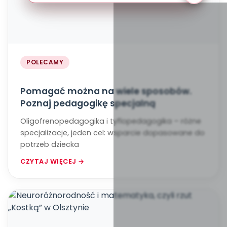
POLECAMY
Pomagać można na wiele sposobów.
Poznaj pedagogikę specjalną
Oligofrenopedagogika i tyflopedagogika – różne
specjalizacje, jeden cel: wsparcie dopasowane do
potrzeb dziecka
CZYTAJ WIĘCEJ →