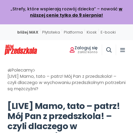
„Strefy, które wspierają rozwój dziecka” – nowość
w
niższej cenie tylko do 9 sierpnia!
|
|
|
|
bliżej MAX
Płytoteka
Platforma
Kiosk
E-booki
Zaloguj się
Załóż konto
Miesięcznik
Sklep
Akademia Edukacji
Usługi on-line
Projekty i Akcje
Społeczność
Wszystkie projekty
Poznaj pakiet MAX
Strona główna
O miesięczniku
Skontaktuj się
O Akademii
Polecamy
[LIVE] Mamo, tato – patrz! Mój Pan z przedszkola! –
BLIŻEJ MAX
BLIŻEJ PRZEDSZKOLA
czyli dlaczego w wychowaniu przedszkolnym potrzebni
W BIEŻĄCYM WYDANIU
POLECAMY
KATALOG SZKOLEŃ
Kumpelkowo
są mężczyźni?
Rozwijamy relacje
Moja Płytoteka
Dodaj wpis
Wydanie lipiec-sierpień 2026
Strefy, które wspierają rozwój dziecka
Online
7000+ utworów
Podziel się wiedzą
Bieżący numer
Przedsprzedaż w sklepie
Szkolenia online
[LIVE] Mamo, tato – patrz!
Czuciaki
Emocje i relacje
Platforma Edukacyjna
Wpisy
Zamów prenumeratę
Otwarte
Mój Pan z przedszkola! –
KATEGORIE
Filmy i animacje
Dołącz do dyskusji
Prenumerata miesięcznika
Szkolenia stacjonarne
Witaminki
czyli dlaczego w
Nasze publikacje
Zdrowe nawyki
Kiosk Online
Konkursy
Zamknięte
Książki i materiały edukacyjne