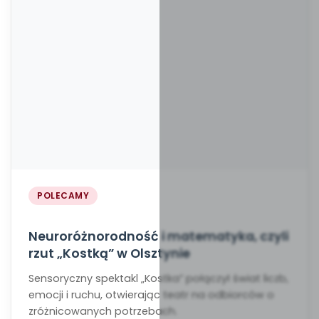
POLECAMY
Neuroróżnorodność i matematyka, czyli
rzut „Kostką” w Olsztynie
Sensoryczny spektakl „Kostka” połączył świat liczb,
emocji i ruchu, otwierając teatr na odbiorców o
zróżnicowanych potrzebach.