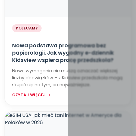
POLECAMY
Nowa podstawa programowa bez
papierologii. Jak wygodny e-dziennik
Kidsview wspiera pracę przedszkola?
Nowe wymagania nie muszą oznaczać większej
liczby obowiązków – z Kidsview przedszkola mogą
skupić się na tym, co najważniejsze.
CZYTAJ WIĘCEJ →