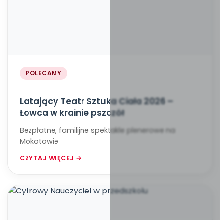
POLECAMY
Latający Teatr Sztuka Ciała 2026 –
Łowca w krainie pszczół
Bezpłatne, familijne spektakle plenerowe na
Mokotowie
CZYTAJ WIĘCEJ →