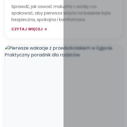
Sprawdź, jak oswoić malucha z wodą i co
spakować, aby pierwsza wizyta na basenie była
bezpieczna, spokojna i komfortowa.
CZYTAJ WIĘCEJ →