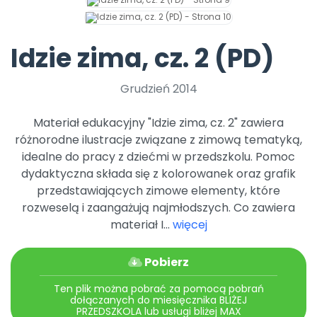
Archiwalne numery
Promocje
Pomoc
Idzie zima, cz. 2 (PD)
Grudzień 2014
Materiał edukacyjny "Idzie zima, cz. 2" zawiera
różnorodne ilustracje związane z zimową tematyką,
idealne do pracy z dziećmi w przedszkolu. Pomoc
dydaktyczna składa się z kolorowanek oraz grafik
przedstawiających zimowe elementy, które
rozweselą i zaangażują najmłodszych. Co zawiera
materiał I...
więcej
Pobierz
Ten plik można pobrać za pomocą pobrań
dołączanych do miesięcznika BLIŻEJ
PRZEDSZKOLA lub usługi bliżej MAX