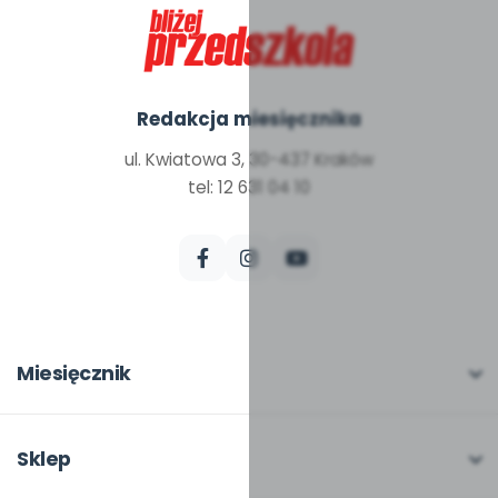
Redakcja miesięcznika
ul. Kwiatowa 3, 30-437 Kraków
tel: 12 631 04 10
Miesięcznik
O miesięczniku
W numerze
Sklep