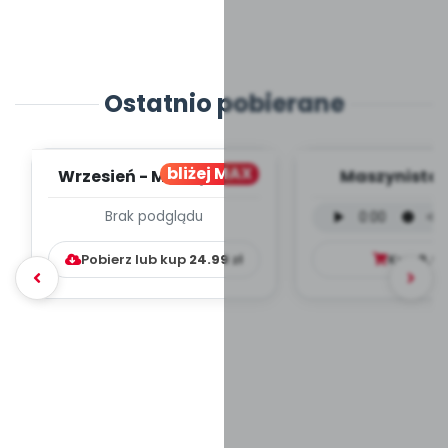
Ostatnio pobierane
bliżej MAX
Wrzesień - MIESIĘCZNY
Maszynista 
PLAN PRACY
wersja wokal
Brak podglądu
WYCHOWAWCZO –
mp3)
DYDAKTYC...
Pobierz lub kup
24.99
zł
Kup
9.9