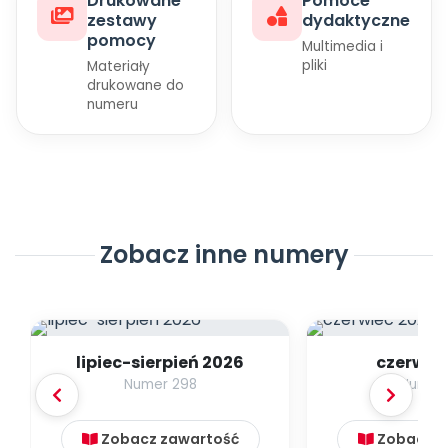
Drukowane
Pomoce
Archiwalne numery
zestawy
dydaktyczne
Promocje
pomocy
Multimedia i
Pomoc
pliki
Materiały
drukowane do
numeru
Zobacz inne numery
lipiec-sierpień 2026
czerwie
Numer 298
Numer
Zobacz zawartość
Zobacz z