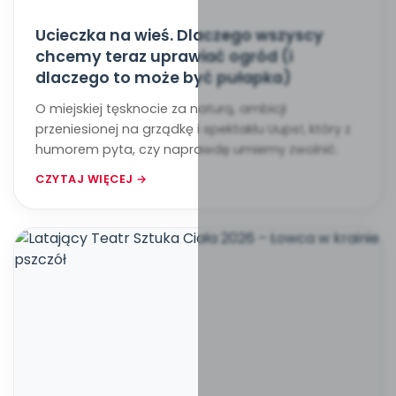
Ucieczka na wieś. Dlaczego wszyscy
chcemy teraz uprawiać ogród (i
dlaczego to może być pułapka)
O miejskiej tęsknocie za naturą, ambicji
przeniesionej na grządkę i spektaklu Uups!, który z
humorem pyta, czy naprawdę umiemy zwolnić.
CZYTAJ WIĘCEJ →