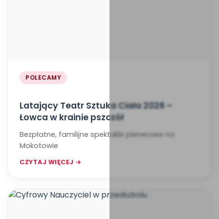
POLECAMY
Latający Teatr Sztuka Ciała 2026 –
Łowca w krainie pszczół
Bezpłatne, familijne spektakle plenerowe na
Mokotowie
CZYTAJ WIĘCEJ →