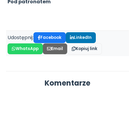
Pod patronatem
Archiwalne numery
Promocje
Pomoc
Udostępnij:
Facebook
LinkedIn
WhatsApp
Email
Kopiuj link
Komentarze