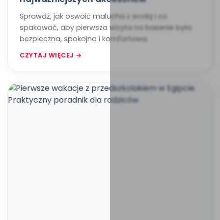
Sprawdź, jak oswoić malucha z wodą i co
spakować, aby pierwsza wizyta na basenie była
bezpieczna, spokojna i komfortowa.
CZYTAJ WIĘCEJ →