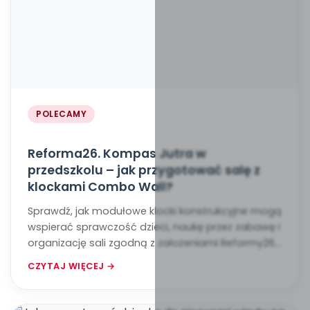
POLECAMY
Reforma26. Kompas Jutra w
przedszkolu – jak przygotować salę z
klockami Combo Wall?
Sprawdź, jak modułowe klocki konstrukcyjne mogą
wspierać sprawczość dzieci, naukę przez zabawę i
organizację sali zgodną z założeniami Reformy26.
Kompas Jutra.
CZYTAJ WIĘCEJ →