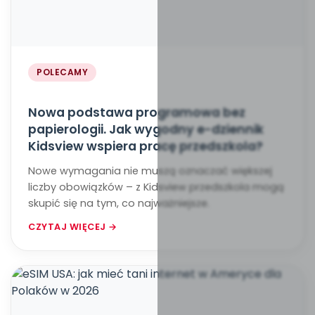
POLECAMY
Nowa podstawa programowa bez
papierologii. Jak wygodny e-dziennik
Kidsview wspiera pracę przedszkola?
Nowe wymagania nie muszą oznaczać większej
liczby obowiązków – z Kidsview przedszkola mogą
skupić się na tym, co najważniejsze.
CZYTAJ WIĘCEJ →