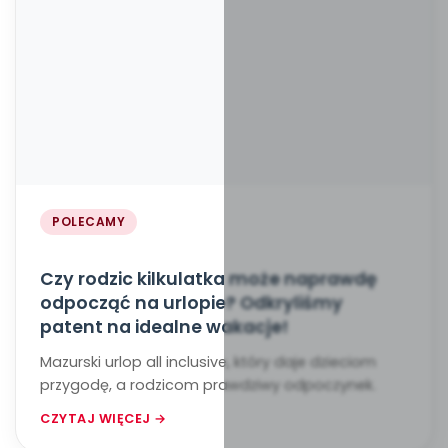
POLECAMY
Czy rodzic kilkulatka może naprawdę
odpocząć na urlopie? Odkryliśmy
patent na idealne wakacje!
Mazurski urlop all inclusive, który daje dzieciom
przygodę, a rodzicom prawdziwy odpoczynek.
CZYTAJ WIĘCEJ →