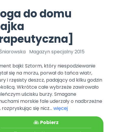
e
y
Gotowa w mniej niż 10 min • 14 dni bez opłat
Zobacz nas na Instagramie
Bliżej Pieska
roga do domu
Pomoc zwierzętom
TikTok
ajka
Nowości
Zobacz nas na TikToku
wej
Książka (dla) Przedszkolaka
Zapowiedzi
erapeutyczna]
Promowanie czytelnictwa
YouTube
zkoli
Polecamy
Filmy edukacyjne
 Śniarowska
Magazyn specjalny 2015
osk Online.
5 czerwca 2024 r. uzyskała
Promocje
19 r. Nr decyzji:
ent bajki: Sztorm, który niespodziewanie
Archiwalne numery
tał się na morzu, porwał do tańca wiatr,
y i rzęsisty deszcz, padający od kilku godzin
Pomoc
okolicą. Wkrótce całe wybrzeże zawirowało
aleńczym uścisku burzy. Smagane
uchami morskie fale uderzały o nadbrzeżne
, rozpryskując się nicz...
więcej
Pobierz