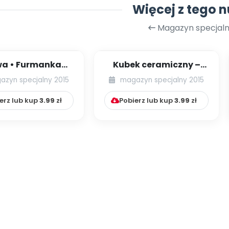
Więcej z tego 
Magazyn specjaln
a • Furmanka
Kubek ceramiczny –
wy plastyczne)
technika plastra z
azyn specjalny 2015
magazyn specjalny 2015
motywem odbijanym...
erz lub kup
3.99
zł
Pobierz lub kup
3.99
zł