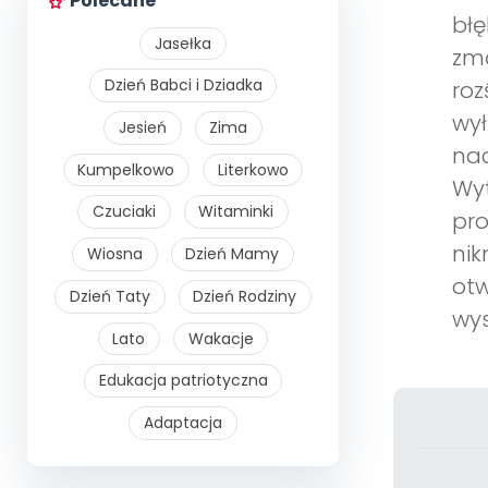
Polecane
błę
Jasełka
zmą
Dzień Babci i Dziadka
roz
wył
Jesień
Zima
nad
Kumpelkowo
Literkowo
Wyt
Czuciaki
Witaminki
pro
nik
Wiosna
Dzień Mamy
otw
Dzień Taty
Dzień Rodziny
wys
Lato
Wakacje
Edukacja patriotyczna
Adaptacja