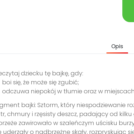
Opis
eczytaj dziecku tę bajkę, gdy:
boi się, że może się zgubić;
odczuwa niepokój w tłumie oraz w miejscach,
gment bajki: Sztorm, który niespodziewanie r
tr, chmury i rzęsisty deszcz, padający od kilk
brzeże zawirowało w szaleńczym uścisku bu
e uderzały o nadbrzeżne skały, rozpryskując 