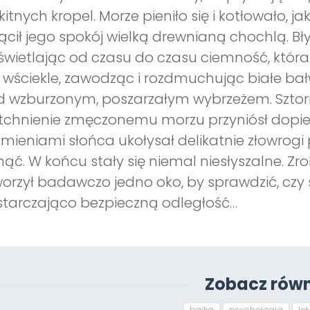
kitnych kropel. Morze pieniło się i kotłowało, j
cił jego spokój wielką drewnianą chochlą. Bł
świetlając od czasu do czasu ciemność, która 
 wściekle, zawodząc i rozdmuchując białe bał
 wzburzonym, poszarzałym wybrzeżem. Sztor
chnienie zmęczonemu morzu przyniósł dopie
mieniami słońca ukołysał delikatnie złowrogi 
nąć. W końcu stały się niemal niesłyszalne. Zro
orzył badawczo jedno oko, by sprawdzić, czy s
tarczająco bezpieczną odległość…
Zobacz równ
bajka
psychologia
lęk