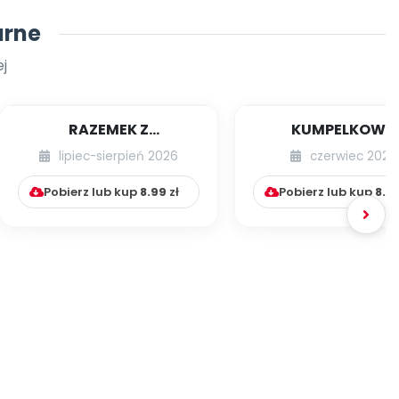
arne
j
RAZEMEK Z
KUMPELKOWO
KUMPELKOWA
lipiec-sierpień 2026
czerwiec 2026
Pobierz lub kup
8.99
zł
Pobierz lub kup
8.9