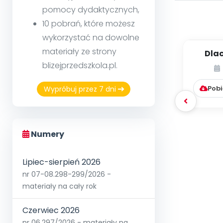
pomocy dydaktycznych,
10 pobrań, które możesz
wykorzystać na dowolne
materiały ze strony
Dla
boi
blizejprzedszkola.pl.
rzeczy
Pobi
Wypróbuj przez 7 dni
Numery
Lipiec-sierpień 2026
nr 07-08.298-299/2026 -
materiały na cały rok
Czerwiec 2026
nr 06.297/2026 - materiały na