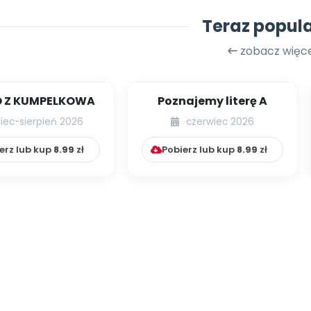
Teraz popul
zobacz więce
 Z KUMPELKOWA
Poznajemy literę A
piec-sierpień 2026
czerwiec 2026
erz lub kup
8.99
zł
Pobierz lub kup
8.99
zł