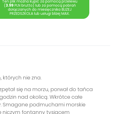
Ten plik można kupić za pomocą przelewu
(
3.99
PLN brutto) lub za pomocą pobrań
dołączanych do miesięcznika BLIŻEJ
PRZEDSZKOLA lub usługi bliżej MAX.
 których nie zna.
ozpętał się na morzu, porwał do tańca
u godzin nad okolicą. Wkrótce całe
rzy. Smagane podmuchami morskie
się niczym fontanny tysiącem