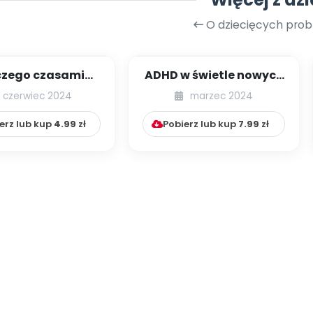
O dziecięcych pro
czego czasami
ADHD w świetle nowych
my się nowych
badań – objawy,
czerwiec 2024
marzec 2024
? Psychologia l...
przyczyny, diagno...
erz lub kup
4.99
zł
Pobierz lub kup
7.99
zł