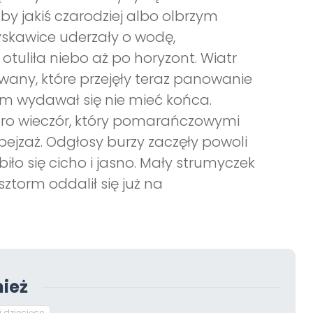
akby jakiś czarodziej albo olbrzym
yskawice uderzały o wodę,
otuliła niebo aż po horyzont. Wiatr
wany, które przejęły teraz panowanie
m wydawał się nie mieć końca.
ro wieczór, który pomarańczowymi
pejzaż. Odgłosy burzy zaczęły powoli
biło się cicho i jasno. Mały strumyczek
ztorm oddalił się już na
ież
i dziecięce