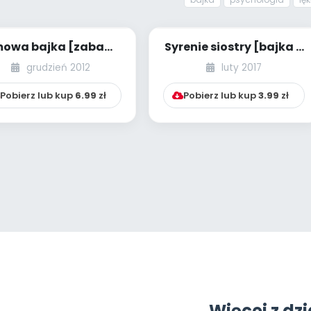
mowa bajka [zabawy
Syrenie siostry [bajka o
relaksacyjne]
tolerancji]
grudzień 2012
luty 2017
Pobierz lub kup
6.99
zł
Pobierz lub kup
3.99
zł
Więcej z dzi