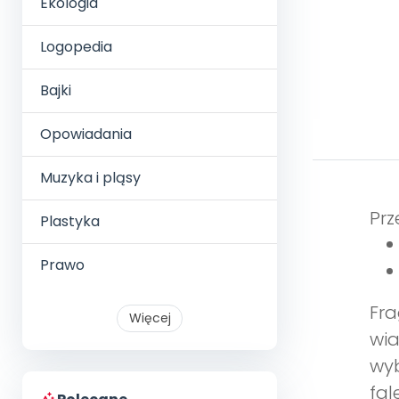
Ekologia
Logopedia
Bajki
Opowiadania
Muzyka i pląsy
Prz
Plastyka
Prawo
Fra
Więcej
wia
wy
fal