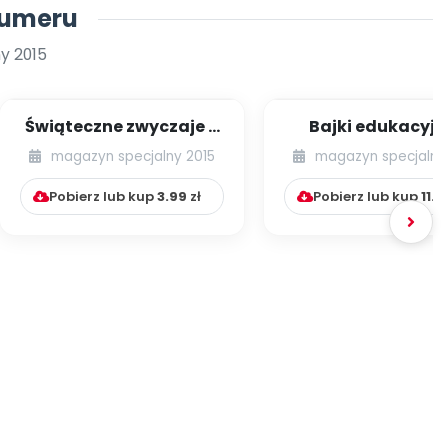
numeru
y 2015
Świąteczne zwyczaje –
Bajki edukacyjne
scenariusze
terapeutyczn
magazyn specjalny 2015
magazyn specjalny
przedstawień
(zestaw) + zabaw
(zestaw)...
za...
Pobierz lub kup
3.99
zł
Pobierz lub kup
11.9