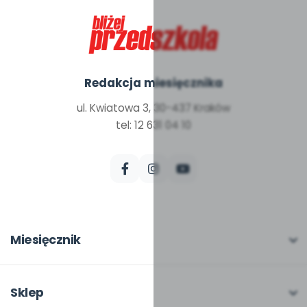
Redakcja miesięcznika
ul. Kwiatowa 3, 30-437 Kraków
tel: 12 631 04 10
Miesięcznik
O miesięczniku
W numerze
Sklep