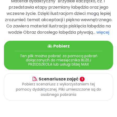
Materiał dydaktyczny "Brzydkie kaczątko, cz. 1"
Promocje
przedstawia etapy przemiany łabędzia oraz jego
Pomoc
wczesne życie. Dzięki ilustracjom dzieci mogą lepiej
zrozumieć temat akceptacji i piękna wewnętrznego.
Co zawiera materiał Ilustracja pisklęcia łabędzia na
wodzie Obraz dorosłego łabędzia pływają...
więcej
Pobierz
Ten plik można pobrać za pomocą pobrań
dołączanych do miesięcznika BLIŻEJ
PRZEDSZKOLA lub usługi bliżej MAX
Scenariusze zajęć
1
Pobierz scenariusz z wykorzystaniem tej
pomocy dydaktycznej. Pliki umieszczone są do
osobnego pobrania