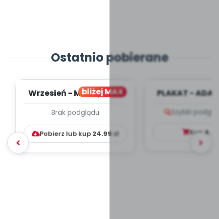
Ostatnio pobierane
bliżej MAX
Wrzesień - MIESIĘCZNY
PLAKAT - ADAP
PLAN PRACY
PORADNIK DLA 
Szybki podglą
Brak podglądu
WYCHOWAWCZO –
DYDAKTYC...
Kup
4.9
Pobierz lub kup
24.99
zł