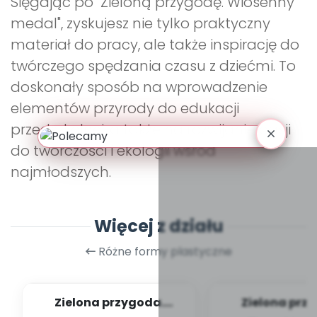
Sięgając po "Zieloną przygodę. Wiosenny
medal", zyskujesz nie tylko praktyczny
materiał do pracy, ale także inspirację do
twórczego spędzania czasu z dziećmi. To
doskonały sposób na wprowadzenie
elementów przyrody do edukacji
przedszkolnej, a także na rozwijanie pasji
do twórczości i ekologii wśród
najmłodszych.
Więcej z działu
Różne formy plastyczne
Zielona przygoda.
Zielona prz