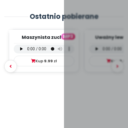
Ostatnio pobierane
MP3
Maszynista zuch -
Uważny lew -
wersja wokalna (PD,
wokalna (PD
mp3)
Kup
9.99
zł
Kup
9.9