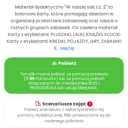
Archiwalne numery
Materiał dydaktyczny "W naszej sali, cz. 2" to
Promocje
kolorowe karty, które pomagają dzieciom w
Pomoc
organizacji przestrzeni zabawowej oraz nauce o
różnych grupach zabawek. Co zawiera materiał
Karty z etykietami: PLUSZAKI, LALKI, KSIĄŻKI, KLOCKI
Karty z etykietami: KREDKI, POJAZDY, GRY, ZABAWKI
Il...
więcej
Pobierz
Ten plik można pobrać za pomocą przelewu
(
7.99
PLN brutto) lub za pomocą pobrań
dołączanych do miesięcznika BLIŻEJ
PRZEDSZKOLA lub usługi bliżej MAX.
Scenariusze zajęć
1
Pobierz scenariusz z wykorzystaniem tej
pomocy dydaktycznej. Pliki umieszczone są do
osobnego pobrania