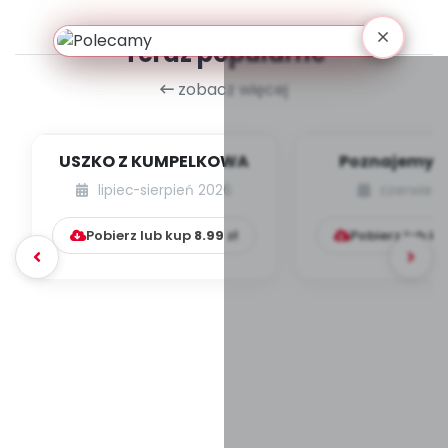
Teraz popularne
zobacz więcej
USZKO Z KUMPELKOWA
Poznajemy li
lipiec-sierpień 2026
czerwiec 
Pobierz lub kup
8.99
zł
Pobierz lub k