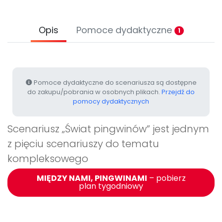
Archiwalne numery
Promocje
Pomoc
Opis
Pomoce dydaktyczne
1
Pomoce dydaktyczne do scenariusza są dostępne
do zakupu/pobrania w osobnych plikach.
Przejdź do
pomocy dydaktycznych
Scenariusz „Świat pingwinów” jest jednym
z pięciu scenariuszy do tematu
kompleksowego
MIĘDZY NAMI, PINGWINAMI
– pobierz
plan tygodniowy