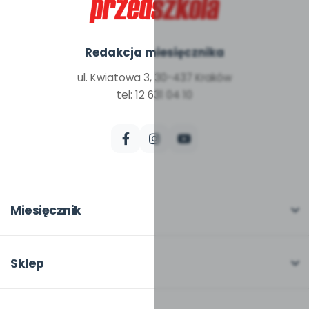
Redakcja miesięcznika
ul. Kwiatowa 3, 30-437 Kraków
tel: 12 631 04 10
Miesięcznik
O miesięczniku
W numerze
Sklep
Scenariusze i artykuły
Pełna oferta