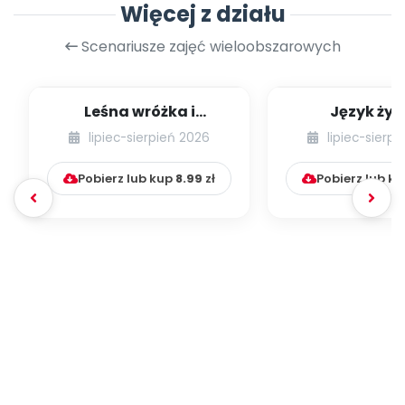
Więcej z działu
Scenariusze zajęć wieloobszarowych
Leśna wróżka i
Język żyr
przyjaciele
lipiec-sierpień 2026
lipiec-sierp
Pobierz lub kup
8.99
zł
Pobierz lub k