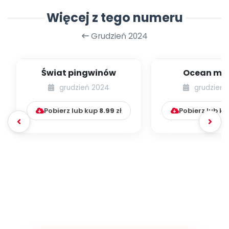
Więcej z tego numeru
Grudzień 2024
Świat pingwinów
Ocean mił
grudzień 2024
grudzień 
Pobierz lub kup
8.99
zł
Pobierz lub k