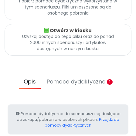
Pobierz pomoce dydaktyczne wykorzystane w
Archiwalne numery
tym scenariuszu. Pliki umieszczone są do
Promocje
osobnego pobrania
Pomoc
Otwórz w kiosku
Uzyskaj dostęp do tego pliku oraz do ponad
2000 innych scenariuszy i artykułów
dostępnych w naszym kiosku.
Opis
Pomoce dydaktyczne
1
Pomoce dydaktyczne do scenariusza są dostępne
do zakupu/pobrania w osobnych plikach.
Przejdź do
pomocy dydaktycznych