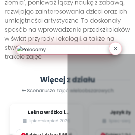
ziemia", ponieważ łączy naukę z zabawą,
rozwijając zainteresowania dzieci oraz ich
umiejętności artystyczne. To doskonały
sposób na wprowadzenie przedszkolaków
w świat przyrody i ekologii, a także na
stworzenie niezapomnianych chwil w
trakcie zajęć.
Więcej z działu
Scenariusze zajęć wieloobszarowych
Leśna wróżka i
Język żyr
przyjaciele
lipiec-sierpień 2026
lipiec-sierp
Pobierz lub kup
8.99
zł
Pobierz lub k