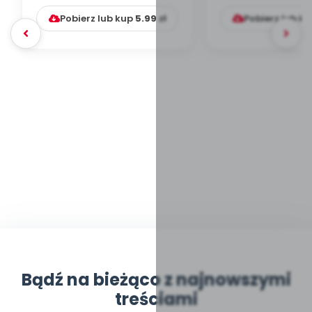
Pobierz lub kup
5.99
zł
Pobierz lub k
Bądź na bieżąco z najnowszymi
treściami