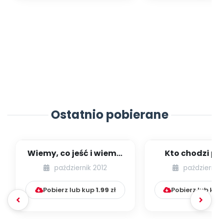
Ostatnio pobierane
Wiemy, co jeść i wiemy,
Kto chodzi po
jak jeść (scenariusz
grzybów k
październik 2012
październi
zajęć)...
przyniesie (sce
Pobierz lub kup
1.99
zł
Pobierz lub k