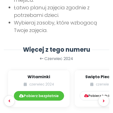
miejscu.
Łatwo planuj zajęcia zgodnie z
potrzebami dzieci.
Wybieraj zasoby, które wzbogacą
Twoje zajęcia.
Więcej z tego numeru
Czerwiec 2024
Witaminki
Swięto Piec
Ziemnia
czerwiec 2024
czerwiec
Pobierz bezpłatnie
Pobierz lub k