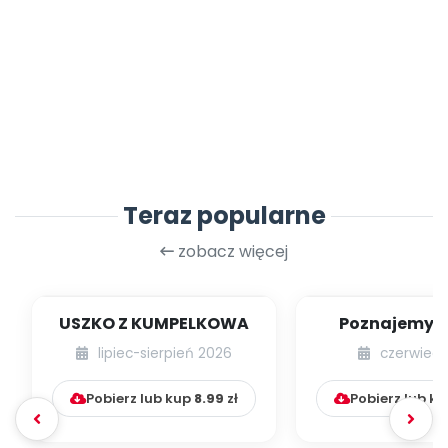
Teraz popularne
zobacz więcej
USZKO Z KUMPELKOWA
Poznajemy li
lipiec-sierpień 2026
czerwiec 
Pobierz lub kup
8.99
zł
Pobierz lub k