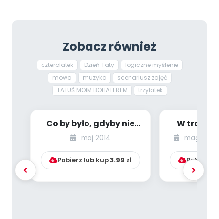
Zobacz również
czterolatek
Dzień Taty
logiczne myślenie
mowa
muzyka
scenariusz zajęć
TATUŚ MOIM BOHATEREM
trzylatek
Co by było, gdyby nie
W trosce 
było ognia?
miniturnie
maj 2014
magazyn s
grupie
Pobierz lub kup
3.99
zł
Pobierz l