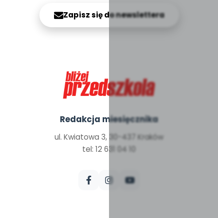
Zapisz się do newslettera
Redakcja miesięcznika
ul. Kwiatowa 3, 30-437 Kraków
tel: 12 631 04 10