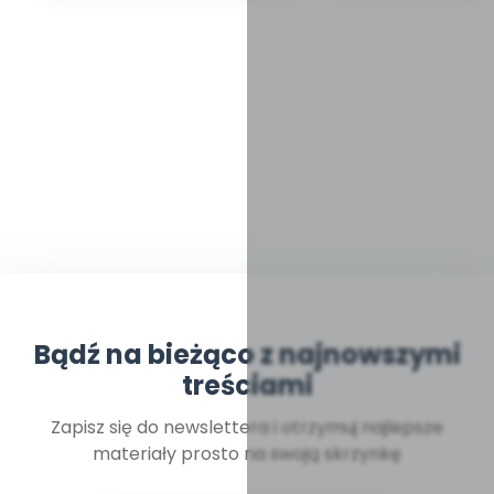
Bądź na bieżąco z najnowszymi
treściami
Zapisz się do newslettera i otrzymuj najlepsze
materiały prosto na swoją skrzynkę