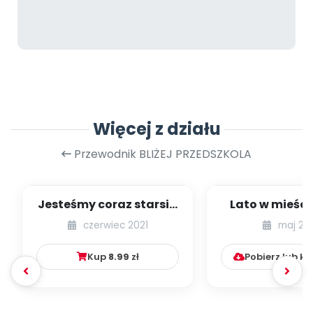
Więcej z działu
Przewodnik BLIŻEJ PRZEDSZKOLA
Jesteśmy coraz starsi -
Lato w mieście
zestaw
dzieci młods
czerwiec 2021
maj 20
numer 1
Kup
8.99
zł
Pobierz lub k