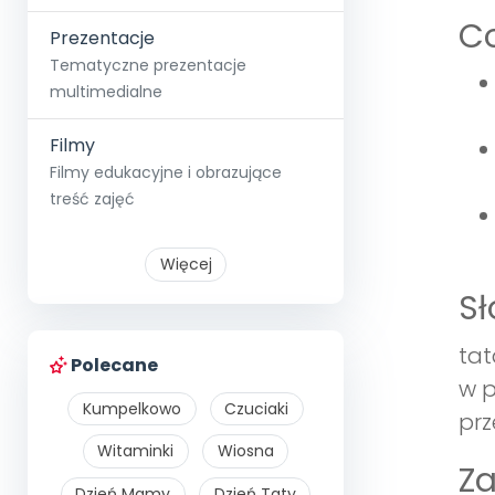
Co
Prezentacje
Tematyczne prezentacje
multimedialne
Filmy
Filmy edukacyjne i obrazujące
treść zajęć
Więcej
S
tat
Polecane
w p
Kumpelkowo
Czuciaki
prz
Witaminki
Wiosna
Z
Dzień Mamy
Dzień Taty