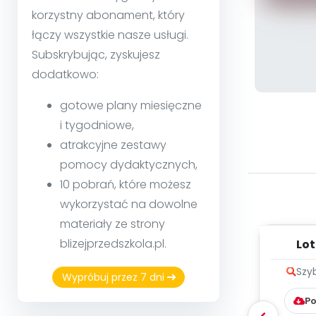
korzystny abonament, który
łączy wszystkie nasze usługi.
Subskrybując, zyskujesz
dodatkowo:
gotowe plany miesięczne
i tygodniowe,
atrakcyjne zestawy
pomocy dydaktycznych,
10 pobrań, które możesz
wykorzystać na dowolne
materiały ze strony
blizejprzedszkola.pl.
Lot
Szy
Wypróbuj przez 7 dni
Po