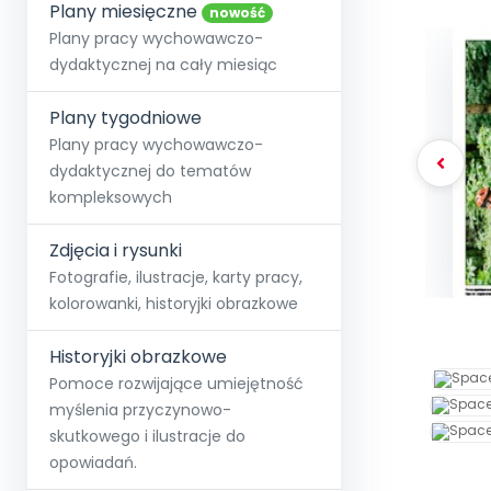
online lub stacjonarnie.
Plany miesięczne
Szko
Film
Wygr
nowość
Społeczność
Strona główna
Poznaj pakiet MAX
Wszystkie projekty
Skontaktuj się
Wit
Plany pracy wychowawczo-
O miesięczniku
O Akademii
+48 12 631 04 10
Zdro
dydaktycznej na cały miesiąc
Zam
Kio
kontakt@blizejprzedszkola.pl
Szko
E-wy
Doo
Plany tygodniowe
Pozn
Plany pracy wychowawczo-
dydaktycznej do tematów
Akredyt
Wydanie l
∞
Pakiet 
Dodaj wpis
Sen
kompleksowych
Akademia Edu
Pełen dostęp
Zob
Testuj przez 7 dni
Patr
Strefy, k
przedłużenie a
NP.5470.4.20
Zdjęcia i rysunki
Zam
Zob
Fotografie, ilustracje, karty pracy,
kolorowanki, historyjki obrazkowe
Historyjki obrazkowe
Pomoce rozwijające umiejętność
myślenia przyczynowo-
skutkowego i ilustracje do
opowiadań.