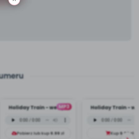
numeru
MP3
Holiday Train - wersja
Holiday Train - we
instrumentalna (PD,
wokalna (PD, mp
mp3)
Pobierz lub kup
9.99
zł
Kup
9.99
zł