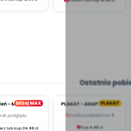
Pobierz lub kup
19.90
zł
Ostatnio pobi
bliżej MAX
PLAKAT
ień - MIESIĘCZNY
PLAKAT - ADAPTACJA -
PLAN PRACY
PORADNIK DLA RODZICA
Szybki podgląd
stron:
1
Brak podglądu
HOWAWCZO –
YDAKTYC...
Kup
4.99
zł
erz lub kup
24.99
zł