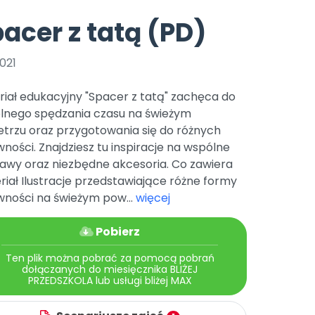
e
y
Gotowa w mniej niż 10 min • 14 dni bez opłat
Zobacz nas na Instagramie
Bliżej Pieska
acer z tatą (PD)
Pomoc zwierzętom
TikTok
Nowości
Zobacz nas na TikToku
021
wej
Książka (dla) Przedszkolaka
Zapowiedzi
Promowanie czytelnictwa
iał edukacyjny "Spacer z tatą" zachęca do
YouTube
zkoli
Polecamy
Filmy edukacyjne
lnego spędzania czasu na świeżym
etrzu oraz przygotowania się do różnych
osk Online.
5 czerwca 2024 r. uzyskała
Promocje
19 r. Nr decyzji:
ności. Znajdziesz tu inspiracje na wspólne
awy oraz niezbędne akcesoria. Co zawiera
Archiwalne numery
iał Ilustracje przedstawiające różne formy
Pomoc
wności na świeżym pow...
więcej
Pobierz
Ten plik można pobrać za pomocą pobrań
dołączanych do miesięcznika BLIŻEJ
PRZEDSZKOLA lub usługi bliżej MAX