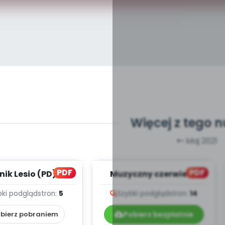
Więcej z tego 
Maj 2021
PDF
PDF
nik Lesio (PD)
Muzyczny czerwiec -
teksty piosenek
bki podgląd
stron:
5
Szybki podgląd
stron:
14
bierz pobraniem
Pobierz bezpłatnie