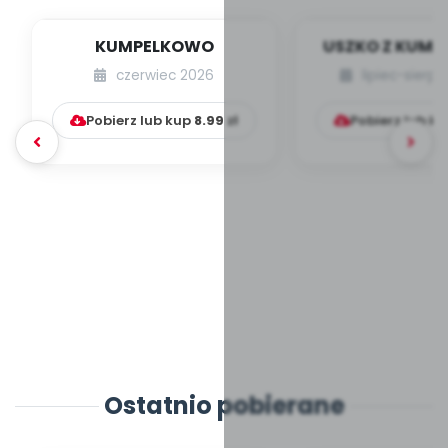
KUMPELKOWO
USZKO Z KUM
czerwiec 2026
lipiec-sierp
Pobierz lub kup
8.99
zł
Pobierz lub k
Ostatnio pobierane