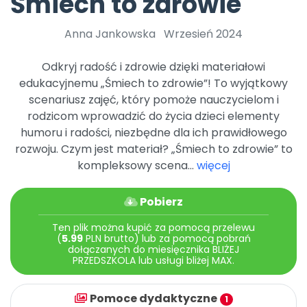
Śmiech to zdrowie
DO POBRANIA
E-wydania miesięcznika
Wygrywaj nagrody
Szkolenia w Twojej placówce
Dookoła Polski
INNE
SOCIAL MEDIA
Scenariusze i artykuły
Miesięczniki
Poznajemy regiony
Anna Jankowska
Wrzesień 2024
Konferencje
Materiały z miesięcznika
Aktualne oraz archiwalne numery
Ebooki
Facebook
Spotkania na dużą skalę
Sensosmyki
Nasze interaktywne ebooki
Aktualności
Odkryj radość i zdrowie dzięki materiałowi
Pomoce dydaktyczne
Ebooki
Patronat BLIŻEJ PRZEDSZKOLA
Pakiet szkoleń
edukacyjnemu „Śmiech to zdrowie”! To wyjątkowy
Multimedia i pliki
Materiały w formie cyfrowej
Strona WWW dla przedszkola
Instagram
Kompleksowe programy szkoleniowe
scenariusz zajęć, który pomoże nauczycielom i
Literkowo
Gotowa w mniej niż 10 min • 14 dni bez opłat
Zobacz nas na Instagramie
Plany tygodniowe
Wszystko dla przedszkoli
Nauka liter i głosek
rodzicom wprowadzić do życia dzieci elementy
Praca wychowawcza
Zamówienia hurtowe
POLECAMY
humoru i radości, niezbędne dla ich prawidłowego
TikTok
∞
Pakiet bliżej MAX
Sprintem do maratonu
Zobacz nas na TikToku
rozwoju. Czym jest materiał? „Śmiech to zdrowie” to
Bliżejprzedszkolne zestawy
Akademia Muzyki i Ruchu
Ruch i motywacja
NA SKRÓTY
kompleksowy scena...
więcej
Zestawy do pobrania
Szkolenia muzyczne
YouTube
Bliżej Pieska
Letnia wyprzedaż
Filmy edukacyjne
Pomoc zwierzętom
Promocje w sklepie
Pobierz
POLECAMY
Książka (dla) Przedszkolaka
Wybierz prezent
Ten plik można kupić za pomocą przelewu
Nowości
(
5.99
PLN brutto) lub za pomocą pobrań
Promowanie czytelnictwa
Przy zamówieniu prenumeraty
dołączanych do miesięcznika BLIŻEJ
PRZEDSZKOLA lub usługi bliżej MAX.
Zapowiedzi
Zaplanuj rok przedszkolny
Materiały na nowy rok
Polecamy
Pomoce dydaktyczne
1