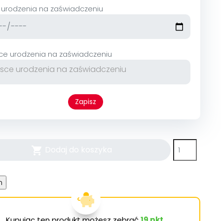
 urodzenia na zaświadczeniu
sce urodzenia na zaświadczeniu
Zapisz
Dodaj do koszyka

Kupując ten produkt możesz zebrać
19
pkt.