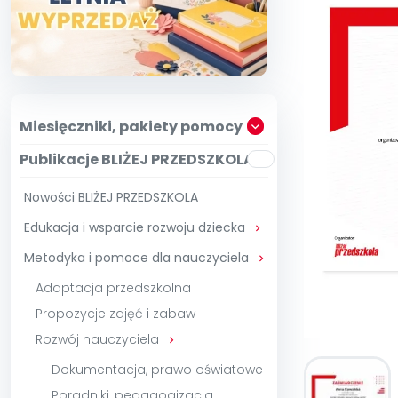
kontakt@blizejprzedszkola.pl
Szko
Film
Wygr
O miesięczniku
O Akademii
Wit
Zam
Zdro
Zam
Kio
Szko
E-wy
Doo
Pozn
Miesięczniki, pakiety pomocy
∞
Pakiet 
Dodaj wpis
Sen
Publikacje BLIŻEJ PRZEDSZKOLA
Pełen dostęp
Akre
Testuj przez 7 dni
Patr
Strefy, k
Nowości BLIŻEJ PRZEDSZKOLA
Akademia E
Zoba
Kuratora Ośw
Edukacja i wsparcie rozwoju dziecka

Metodyka i pomoce dla nauczyciela

Adaptacja przedszkolna
Propozycje zajęć i zabaw
Rozwój nauczyciela

Dokumentacja, prawo oświatowe
Poradniki, pedagogizacja