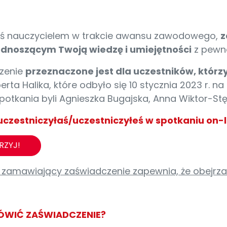
steś nauczycielem w trakcie awansu zawodowego,
z
odnoszącym Twoją wiedzę i umiejętności
z pewno
zenie
przeznaczone jest dla uczestników, którzy
erta Halika, które odbyło się 10 stycznia 2023 r. 
otkania byli Agnieszka Bugajska, Anna Wiktor-Stęp
e uczestniczyłaś/uczestniczyłeś w spotkaniu on-
RZYJ!
 zamawiający zaświadczenie zapewnia, że obejrzał
ÓWIĆ ZAŚWIADCZENIE?