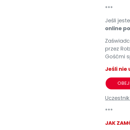
***
Jeśli je
online p
Zaświadc
przez Rob
Gośćmi sp
Jeśli ni
OBEJ
Uczestnik
***
JAK ZAM