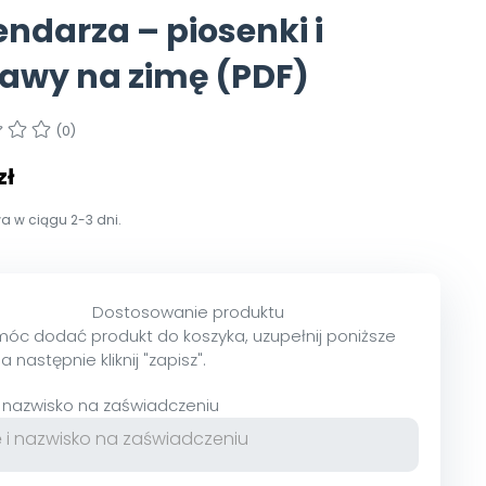
e
y
Rozwiązanie dla przedszkoli
Zobacz nas na Instagramie
endarza – piosenki i
Bliżej Pieska
Pomoc zwierzętom
awy na zimę (PDF)
TikTok
Zobacz nas na TikToku
Nowości
wej
Książka (dla) Przedszkolaka
Promowanie czytelnictwa
(0)
Zapowiedzi
YouTube
zkoli
Filmy edukacyjne
zł
Polecamy
osk Online.
Promocje
 w ciągu 2-3 dni.
i.
Akredytacja Małopolskiego
Archiwalne numery
Dostosowanie produktu
Pomoc
óc dodać produkt do koszyka, uzupełnij poniższe
 a następnie kliknij "zapisz".
i nazwisko na zaświadczeniu