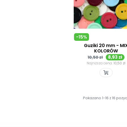
-15%
Guziki 20 mm - MI
KOLORÓW
Cena
Cena
8,93 zł
10,50 zł
podstawowa
Najniższa cena:
10,50 zł
Szybki podgląd

Pokazano 1-16 z 16 pozyc