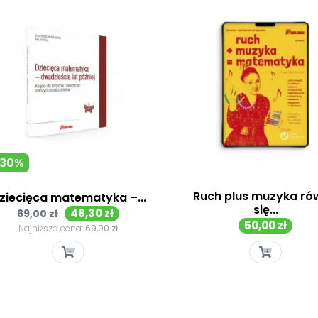
-30%
Ruch plus muzyka r
ziecięca matematyka –...
się...
Cena
Cena
48,30 zł
69,00 zł
Cena
50,00 zł
podstawowa
Najniższa cena:
69,00 zł
Szybki podgląd
Szybki podgląd

