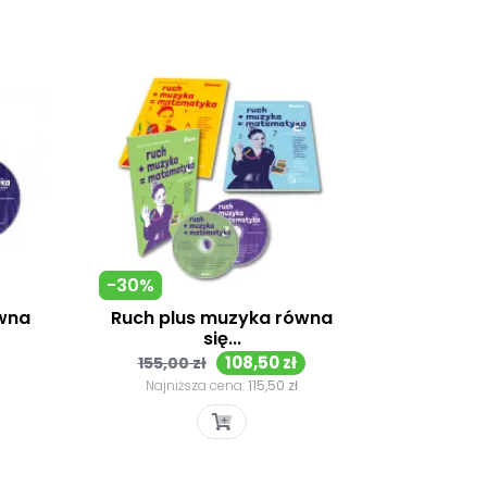
-30%
ówna
Ruch plus muzyka równa
się...
Cena
Cena
108,50 zł
155,00 zł
podstawowa
Najniższa cena:
115,50 zł
Szybki podgląd
