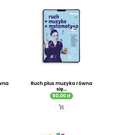
ówna
Ruch plus muzyka równa
się...
Cena
50,00 zł
Szybki podgląd
