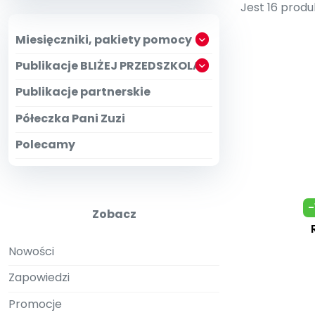
Zam
Kio
Jest 16 produ
Szko
E-wy
Doo
Miesięczniki, pakiety pomocy
Pozn
Publikacje BLIŻEJ PRZEDSZKOLA
∞
Pakiet 
Dodaj wpis
Sen
Pełen dostęp
Akre
Publikacje partnerskie
Testuj przez 7 dni
Patr
Strefy, k
Półeczka Pani Zuzi
Akademia E
Zoba
Kuratora Ośw
Polecamy
-
Zobacz
Nowości
Zapowiedzi
Promocje