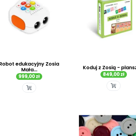
Robot edukacyjny Zosia
Koduj z Zosią - plansz
Mała...
Cena
849,00 zł
Cena
999,00 zł
Szybki podgląd
Szybki podgląd

