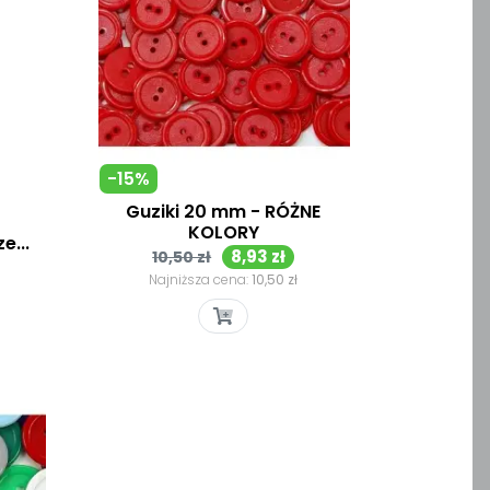
-15%
Guziki 20 mm - RÓŻNE
KOLORY
e...
Cena
Cena
8,93 zł
10,50 zł
Szybki podgląd

podstawowa
Najniższa cena:
10,50 zł
Czerwony
Liliowy
Niebieski
Pomarańczowy
Różowy
Turkusowy
Zielony
Żółty
ciemny