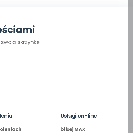
eściami
a swoją skrzynkę
lenia
Usługi on-line
koleniach
bliżej MAX