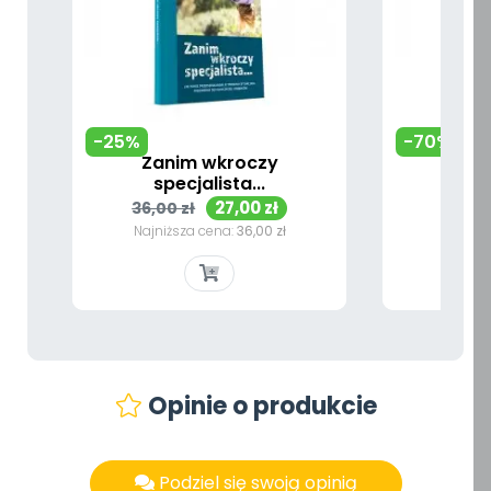
-25%
-70%
Zanim wkroczy
specjalista...
List
Cena
Cena
Cen
27,00 zł
36,00 zł
45,00 
podstawowa
pod
Najniższa cena:
36,00 zł
Najniż
Opinie o produkcie
Podziel się swoją opinią