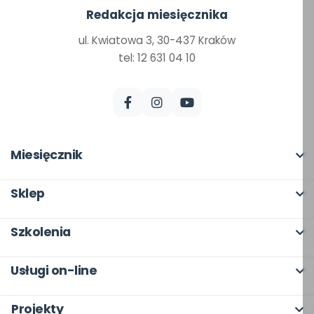
Redakcja miesięcznika
ul. Kwiatowa 3, 30-437 Kraków
tel: 12 631 04 10
Miesięcznik
O miesięczniku
Sklep
W numerze
Pełna oferta
Szkolenia
Scenariusze i artykuły
Moje zakupy
O szkoleniach
Pomoce dydaktyczne
Usługi on-line
Dla autorów
Online
Archiwum
bliżej MAX
Odbiory i kontakt
Projekty
Otwarte
Dla autorów