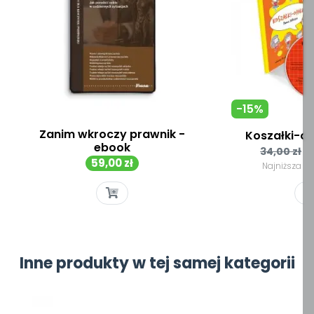
-15%
Zanim wkroczy prawnik -
Koszałki-opa
ebook
Cena
34,00 zł
Cena
59,00 zł
podsta
Najniższa c
Inne produkty w tej samej kategorii