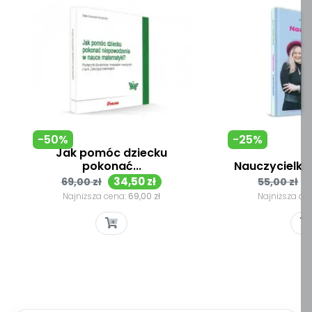
-50%
-25%
Jak pomóc dziecku
pokonać...
Nauczycielka 
Cena
Cena
Cena
34,50 zł
69,00 zł
55,00 zł
podstawowa
podsta
Najniższa cena:
69,00 zł
Najniższa ce