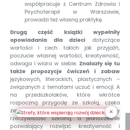
współpracuje z Centrum Zdrowia i
Psychoterapii w Warszawie,
prowadzi też własną praktykę.
Drugą część książki wypełniły
opowiadania dla dzieci
dotyczące
wartości i cech takich jak przyjaźń,
poczucie własnej wartości, kreatywność,
odwaga i wiara w siebie.
Znalazły się tu
także propozycje ćwiczeń i zabaw
językowych, literackich, plastycznych –
związanych z tematami uczuć i emocji. A
na przedszkolaków, które wkrótce
rozpoczną przygodę ze szkołą, czeka
zestaw zabaw i zadań przybliżający
rzeczywistość szkolną, a jednocześnie
pozwalający rozwijać kreatywność i