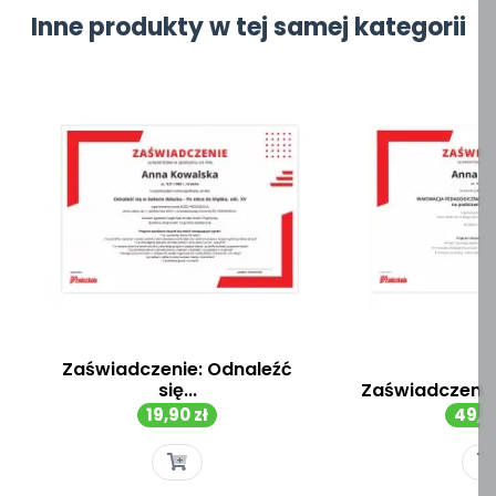
Inne produkty w tej samej kategorii
Zaświadczenie: Odnaleźć
się...
Zaświadczenie:
Cena
Cen
19,90 zł
49,00