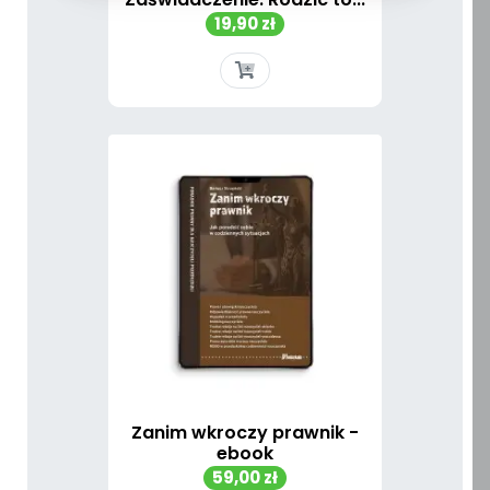
Cena
19,90 zł
Zanim wkroczy prawnik -
ebook
Cena
59,00 zł