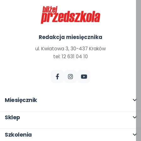
Redakcja miesięcznika
ul. Kwiatowa 3, 30-437 Kraków
tel: 12 631 04 10
Miesięcznik
O miesięczniku
Sklep
W numerze
Pełna oferta
Szkolenia
Scenariusze i artykuły
Moje zakupy