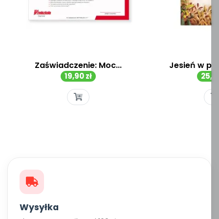
Zaświadczenie: Moc...
Jesień w prz
Cena
Cen
19,90 zł
25,00
Wysyłka