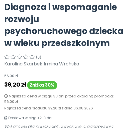
Diagnoza i wspomaganie
Pomoc
rozwoju
psychoruchowego dziecka
w wieku przedszkolnym
(0)
Karolina Skarbek
Irmina Wrońska
56,00 zł
39,20 zł
Zniżka 30%
Najniższa cena w ciągu 30 dni przed aktualną promocją:
56,00 zł
Najniższa cena produktu
39,20 zł
z dnia
06.08.2026
Dostawa w ciągu 2-3 dni.
Wskazówki dla nauczycieli dotyczące organizowania