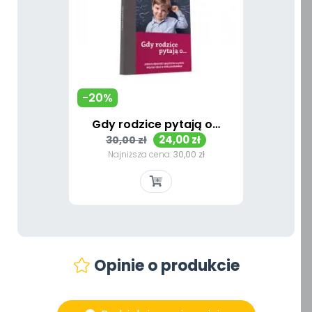
-20%
Gdy rodzice pytają o…
Cena
Cena
24,00 zł
30,00 zł
podstawowa
Najniższa cena:
30,00 zł
Opinie o produkcie