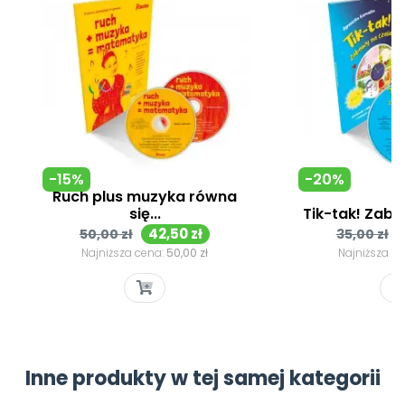
-15%
-20%
Ruch plus muzyka równa
się...
Tik-tak! Zaba
Cena
Cena
Cena
42,50 zł
50,00 zł
35,00 zł
podstawowa
podsta
Najniższa cena:
50,00 zł
Najniższa c
Inne produkty w tej samej kategorii