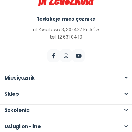
Redakcja miesięcznika
ul. Kwiatowa 3, 30-437 Kraków
tel: 12 631 04 10
Miesięcznik
O miesięczniku
Sklep
W numerze
Pełna oferta
Szkolenia
Scenariusze i artykuły
Moje zakupy
O szkoleniach
Pomoce dydaktyczne
Usługi on-line
Dla autorów