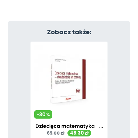
Zobacz także:
-30%
Dziecięca matematyka –...
Cena
Cena
48,30 zł
69,00 zł